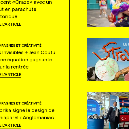
ncent «Craze» avec un
ut en parachute
storique
E L'ARTICLE
PAGNES ET CRÉATIVITÉ
s Invisibles + Jean Coutu
une équation gagnante
ur la rentrée
E L'ARTICLE
PAGNES ET CRÉATIVITÉ
prika signe le design de
hiaparelli: Anglomaniac
E L'ARTICLE