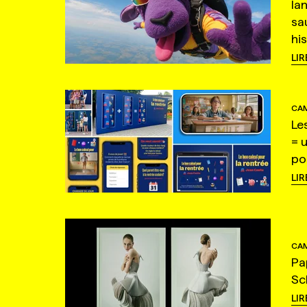
la
sa
hi
LIR
CAM
Le
= 
po
LIR
CAM
Pa
Sc
LIR