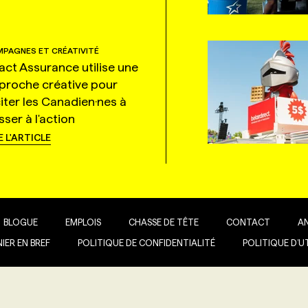
PAGNES ET CRÉATIVITÉ
tact Assurance utilise une
proche créative pour
citer les Canadien·nes à
ser à l'action
E L'ARTICLE
BLOGUE
EMPLOIS
CHASSE DE TÊTE
CONTACT
A
IER EN BREF
POLITIQUE DE CONFIDENTIALITÉ
POLITIQUE D’U