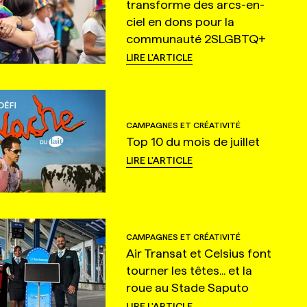
transforme des arcs-en-
ciel en dons pour la
communauté 2SLGBTQ+
LIRE L'ARTICLE
CAMPAGNES ET CRÉATIVITÉ
Top 10 du mois de juillet
LIRE L'ARTICLE
CAMPAGNES ET CRÉATIVITÉ
Air Transat et Celsius font
tourner les têtes... et la
roue au Stade Saputo
LIRE L'ARTICLE