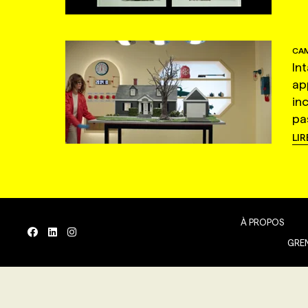
CAM
In
ap
in
pas
LIR
À PROPOS
GREN