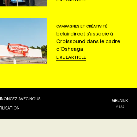
CAMPAGNES ET CRÉATIVITÉ
belairdirect s'associe à
Croissound dans le cadre
d'Osheaga
LIRE L'ARTICLE
NNONCEZ AVEC NOUS
GRENIER
V
8.7.2
TILISATION