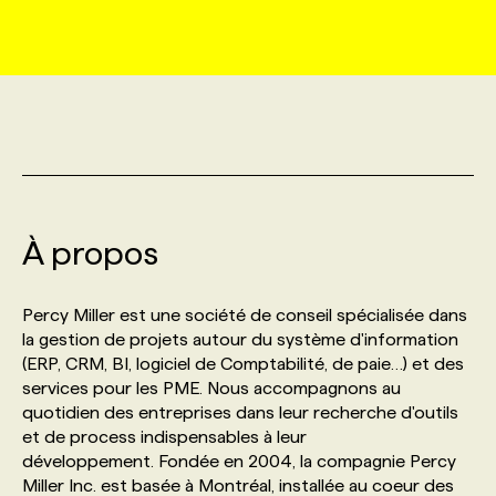
MARKETING ET COMMUNICATION
NOUVEAUX MANDATS
AFFICHEZ UN POSTE / TARIFS
CANDIDAT
BULLETIN RECRUTEMENT
NOS CONFÉRENCES
FORMATIONS
WEB & MÉDIAS SOCIAUX
VOIR LES OFFRES
AFFAIRES DE L'INDUSTRIE
CONSULTER LA CVTHÈQUE
INFOLETTRE PUBLICITÉ
FAQ
NOS FORMATIONS EN LIGNE
CHASSE DE TÊTE
MARKETING DURABLE
PROFIL CANDIDAT
INITIATIVES NUMÉRIQUES
PROFIL ENTREPRISE
ANNONCEZ AVEC NOUS
ANNONCEZ AVEC NOUS
NOS PARCOURS DE FORMATIONS
SERVICE DE CHASSE DE TÊTE
À propos
GEO/SEO
PRIX ET DISTINCTIONS
FAQ
FORMATIONS PERSONNALISÉES
NOS TARIFS
Percy Miller est une société de conseil spécialisée dans
ÉVÉNEMENTIEL
TENDANCES
ANNONCEZ AVEC NOUS
la gestion de projets autour du système d'information
NOS FORMATEUR‧RICES
NOS EXPERTISES
(ERP, CRM, BI, logiciel de Comptabilité, de paie…) et des
services pour les PME. Nous accompagnons au
NOS AUTEUR‧RICES
POURQUOI CHOISIR NOS FORMATIONS
FAQ
quotidien des entreprises dans leur recherche d'outils
et de process indispensables à leur
développement. Fondée en 2004, la compagnie Percy
NOS TARIFS
ANNONCEZ AVEC NOUS
Miller Inc. est basée à Montréal, installée au coeur des