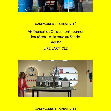
CAMPAGNES ET CRÉATIVITÉ
Air Transat et Celsius font tourner
les têtes... et la roue au Stade
Saputo
LIRE L'ARTICLE
CAMPAGNES ET CRÉATIVITÉ