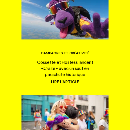
CAMPAGNES ET CRÉATIVITÉ
Cossette et Hostess lancent
«Craze» avec un saut en
parachute historique
LIRE L'ARTICLE