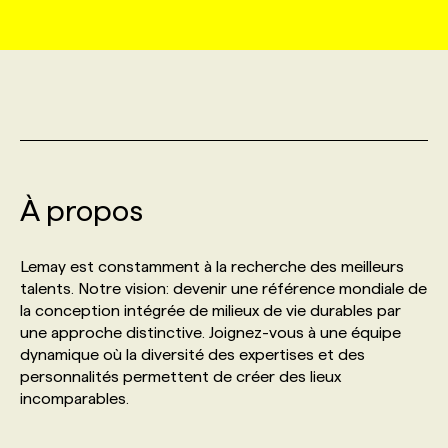
MARKETING ET COMMUNICATION
NOUVEAUX MANDATS
AFFICHEZ UN POSTE / TARIFS
CANDIDAT
BULLETIN RECRUTEMENT
NOS CONFÉRENCES
FORMATIONS
WEB & MÉDIAS SOCIAUX
VOIR LES OFFRES
AFFAIRES DE L'INDUSTRIE
CONSULTER LA CVTHÈQUE
INFOLETTRE PUBLICITÉ
FAQ
NOS FORMATIONS EN LIGNE
CHASSE DE TÊTE
MARKETING DURABLE
PROFIL CANDIDAT
INITIATIVES NUMÉRIQUES
PROFIL ENTREPRISE
ANNONCEZ AVEC NOUS
ANNONCEZ AVEC NOUS
NOS PARCOURS DE FORMATIONS
SERVICE DE CHASSE DE TÊTE
À propos
GEO/SEO
PRIX ET DISTINCTIONS
FAQ
FORMATIONS PERSONNALISÉES
NOS TARIFS
Lemay est constamment à la recherche des meilleurs
talents. Notre vision: devenir une référence mondiale de
ÉVÉNEMENTIEL
TENDANCES
ANNONCEZ AVEC NOUS
NOS FORMATEUR‧RICES
NOS EXPERTISES
la conception intégrée de milieux de vie durables par
une approche distinctive. Joignez-vous à une équipe
dynamique où la diversité des expertises et des
NOS AUTEUR‧RICES
POURQUOI CHOISIR NOS FORMATIONS
FAQ
personnalités permettent de créer des lieux
incomparables.
NOS TARIFS
ANNONCEZ AVEC NOUS