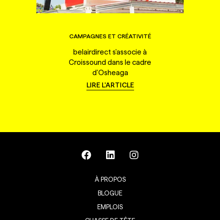
CAMPAGNES ET CRÉATIVITÉ
belairdirect s'associe à
Croissound dans le cadre
d'Osheaga
LIRE L'ARTICLE
À PROPOS
BLOGUE
EMPLOIS