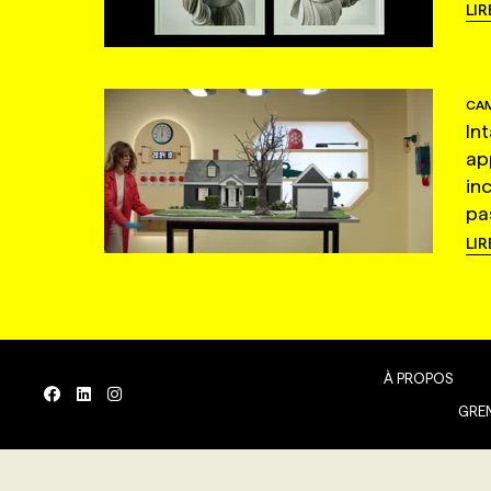
LIR
CAM
In
ap
in
pas
LIR
À PROPOS
GREN