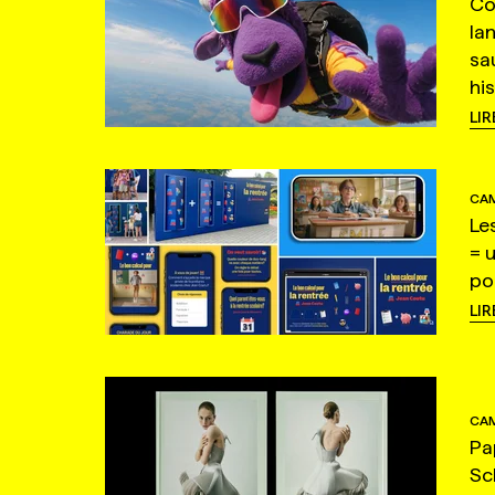
Co
la
sa
hi
LIR
CAM
Le
= 
po
LIR
CAM
Pa
Sc