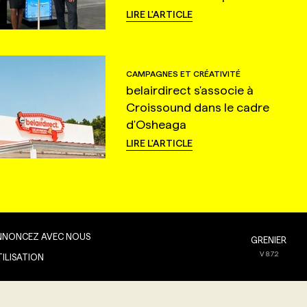
LIRE L'ARTICLE
CAMPAGNES ET CRÉATIVITÉ
belairdirect s'associe à
Croissound dans le cadre
d'Osheaga
LIRE L'ARTICLE
NNONCEZ AVEC NOUS
GRENIER
V
8.7.2
TILISATION