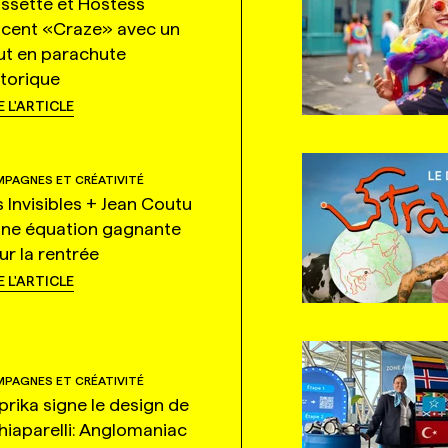
ssette et Hostess
ncent «Craze» avec un
ut en parachute
storique
E L'ARTICLE
PAGNES ET CRÉATIVITÉ
s Invisibles + Jean Coutu
une équation gagnante
ur la rentrée
E L'ARTICLE
PAGNES ET CRÉATIVITÉ
prika signe le design de
hiaparelli: Anglomaniac