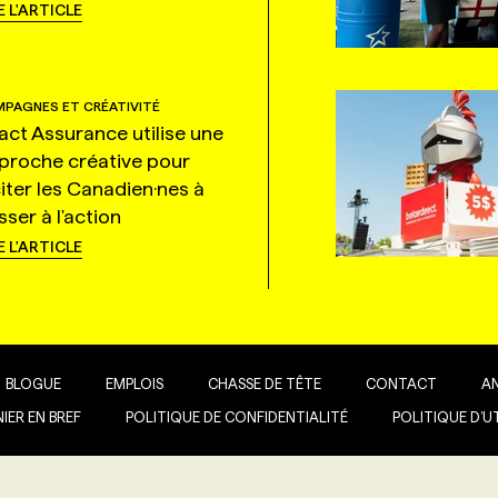
E L'ARTICLE
PAGNES ET CRÉATIVITÉ
tact Assurance utilise une
proche créative pour
citer les Canadien·nes à
ser à l'action
E L'ARTICLE
BLOGUE
EMPLOIS
CHASSE DE TÊTE
CONTACT
A
IER EN BREF
POLITIQUE DE CONFIDENTIALITÉ
POLITIQUE D’U