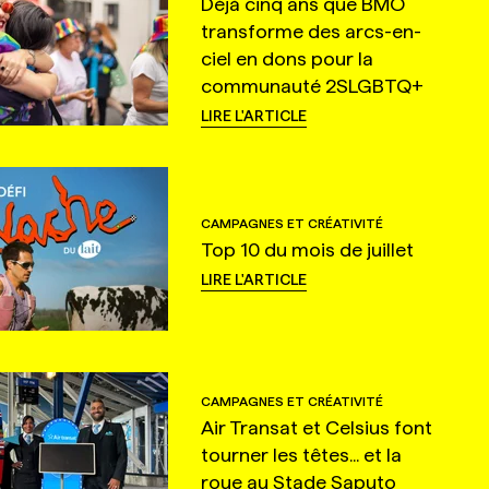
Déjà cinq ans que BMO
transforme des arcs-en-
ciel en dons pour la
communauté 2SLGBTQ+
LIRE L'ARTICLE
CAMPAGNES ET CRÉATIVITÉ
Top 10 du mois de juillet
LIRE L'ARTICLE
CAMPAGNES ET CRÉATIVITÉ
Air Transat et Celsius font
tourner les têtes... et la
roue au Stade Saputo