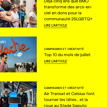
Déjà cinq ans que BMO
transforme des arcs-en-
ciel en dons pour la
communauté 2SLGBTQ+
LIRE L'ARTICLE
CAMPAGNES ET CRÉATIVITÉ
Top 10 du mois de juillet
LIRE L'ARTICLE
CAMPAGNES ET CRÉATIVITÉ
Air Transat et Celsius font
tourner les têtes... et la
roue au Stade Saputo