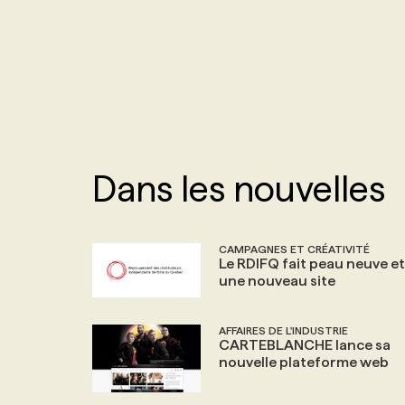
NOS TARIFS
ANNONCEZ AVEC NOUS
PROGRAMMES DE SUBVENTIONS
FAQ
Dans les nouvelles
ANNONCEZ AVEC NOUS
CAMPAGNES ET CRÉATIVITÉ
Le RDIFQ fait peau neuve et
une nouveau site
AFFAIRES DE L'INDUSTRIE
CARTEBLANCHE lance sa
nouvelle plateforme web