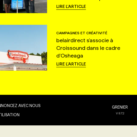
LIRE L'ARTICLE
CAMPAGNES ET CRÉATIVITÉ
belairdirect s'associe à
Croissound dans le cadre
d'Osheaga
LIRE L'ARTICLE
NNONCEZ AVEC NOUS
GRENIER
V
8.7.2
TILISATION