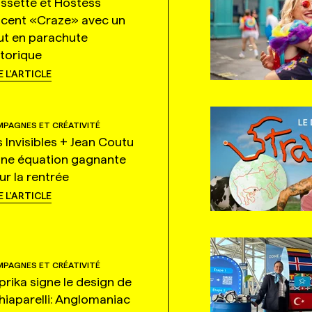
ssette et Hostess
ncent «Craze» avec un
ut en parachute
storique
E L'ARTICLE
PAGNES ET CRÉATIVITÉ
s Invisibles + Jean Coutu
une équation gagnante
ur la rentrée
E L'ARTICLE
PAGNES ET CRÉATIVITÉ
prika signe le design de
hiaparelli: Anglomaniac