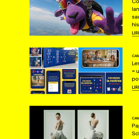
Co
la
sa
hi
LIR
CAM
Le
= 
po
LIR
CAM
Pa
Sc