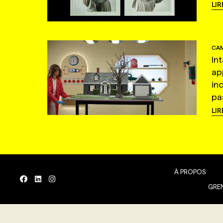
LIR
CAM
In
ap
in
pas
LIR
À PROPOS
GREN