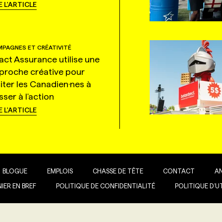
E L'ARTICLE
PAGNES ET CRÉATIVITÉ
tact Assurance utilise une
proche créative pour
citer les Canadien·nes à
ser à l'action
E L'ARTICLE
BLOGUE
EMPLOIS
CHASSE DE TÊTE
CONTACT
A
IER EN BREF
POLITIQUE DE CONFIDENTIALITÉ
POLITIQUE D’U