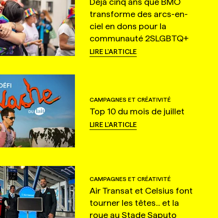
Déjà cinq ans que BMO
transforme des arcs-en-
ciel en dons pour la
communauté 2SLGBTQ+
LIRE L'ARTICLE
CAMPAGNES ET CRÉATIVITÉ
Top 10 du mois de juillet
LIRE L'ARTICLE
CAMPAGNES ET CRÉATIVITÉ
Air Transat et Celsius font
tourner les têtes... et la
roue au Stade Saputo