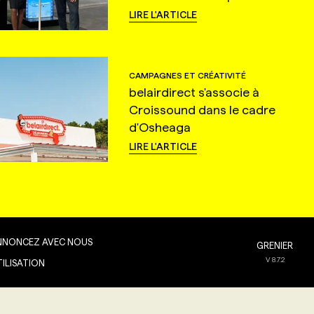
LIRE L'ARTICLE
CAMPAGNES ET CRÉATIVITÉ
belairdirect s'associe à
Croissound dans le cadre
d'Osheaga
LIRE L'ARTICLE
NNONCEZ AVEC NOUS
GRENIER
V
8.7.2
TILISATION