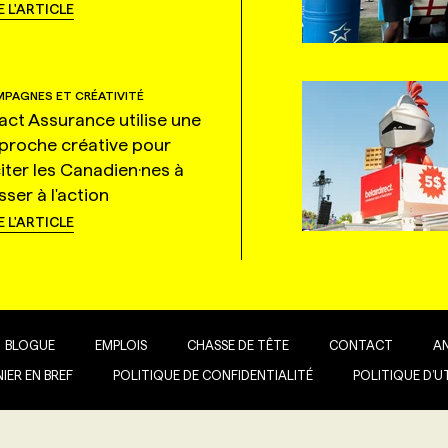
E L'ARTICLE
PAGNES ET CRÉATIVITÉ
tact Assurance utilise une
proche créative pour
citer les Canadien·nes à
ser à l'action
E L'ARTICLE
BLOGUE
EMPLOIS
CHASSE DE TÊTE
CONTACT
A
IER EN BREF
POLITIQUE DE CONFIDENTIALITÉ
POLITIQUE D’U