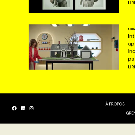
LIR
CAM
In
ap
in
pas
LIR
À PROPOS
GREN