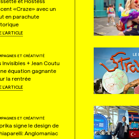
ssette et Hostess
ncent «Craze» avec un
ut en parachute
storique
E L'ARTICLE
PAGNES ET CRÉATIVITÉ
s Invisibles + Jean Coutu
une équation gagnante
ur la rentrée
E L'ARTICLE
PAGNES ET CRÉATIVITÉ
prika signe le design de
hiaparelli: Anglomaniac