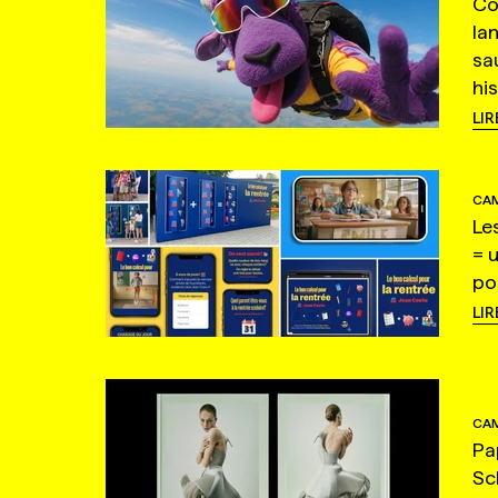
Co
la
sa
hi
LIR
CAM
Le
= 
po
LIR
CAM
Pa
Sc