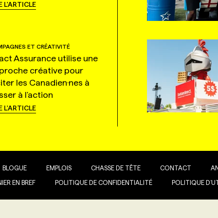
E L'ARTICLE
PAGNES ET CRÉATIVITÉ
tact Assurance utilise une
proche créative pour
citer les Canadien·nes à
ser à l'action
E L'ARTICLE
BLOGUE
EMPLOIS
CHASSE DE TÊTE
CONTACT
A
IER EN BREF
POLITIQUE DE CONFIDENTIALITÉ
POLITIQUE D’U