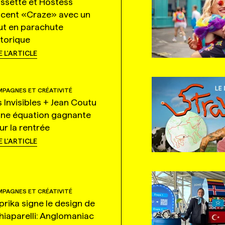
ssette et Hostess
ncent «Craze» avec un
ut en parachute
storique
E L'ARTICLE
PAGNES ET CRÉATIVITÉ
s Invisibles + Jean Coutu
une équation gagnante
ur la rentrée
E L'ARTICLE
PAGNES ET CRÉATIVITÉ
prika signe le design de
hiaparelli: Anglomaniac