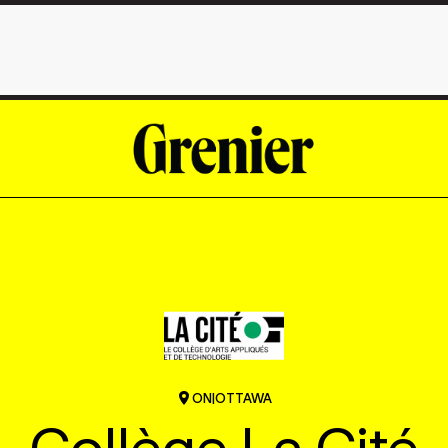
ON
|
OTTAWA