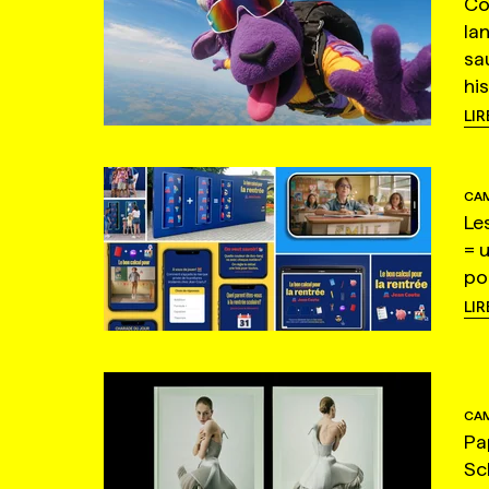
Co
la
sa
hi
LIR
CAM
Le
= 
po
LIR
CAM
Pa
Sc