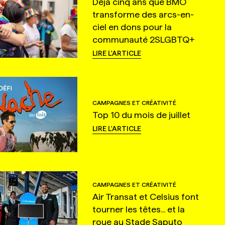
Déjà cinq ans que BMO
transforme des arcs-en-
ciel en dons pour la
communauté 2SLGBTQ+
LIRE L'ARTICLE
CAMPAGNES ET CRÉATIVITÉ
Top 10 du mois de juillet
LIRE L'ARTICLE
CAMPAGNES ET CRÉATIVITÉ
Air Transat et Celsius font
tourner les têtes... et la
roue au Stade Saputo