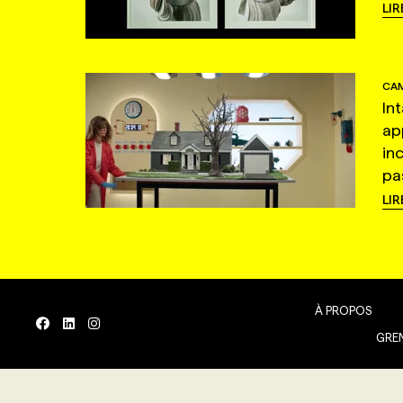
LIR
CAM
In
ap
in
pas
LIR
À PROPOS
GREN