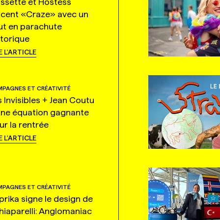
ssette et Hostess
ncent «Craze» avec un
ut en parachute
storique
E L'ARTICLE
PAGNES ET CRÉATIVITÉ
s Invisibles + Jean Coutu
une équation gagnante
ur la rentrée
E L'ARTICLE
PAGNES ET CRÉATIVITÉ
prika signe le design de
hiaparelli: Anglomaniac