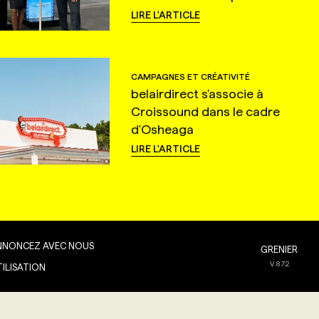
LIRE L'ARTICLE
CAMPAGNES ET CRÉATIVITÉ
belairdirect s'associe à
Croissound dans le cadre
d'Osheaga
LIRE L'ARTICLE
NNONCEZ AVEC NOUS
GRENIER
V
8.7.2
TILISATION