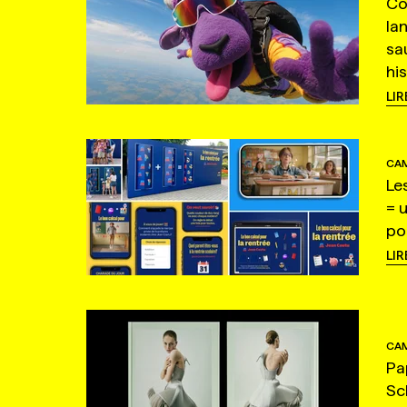
Co
la
sa
hi
LIR
CAM
Le
= 
po
LIR
CAM
Pa
Sc