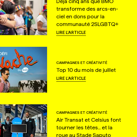
Déjà cinq ans que BMO
transforme des arcs-en-
ciel en dons pour la
communauté 2SLGBTQ+
LIRE L'ARTICLE
CAMPAGNES ET CRÉATIVITÉ
Top 10 du mois de juillet
LIRE L'ARTICLE
CAMPAGNES ET CRÉATIVITÉ
Air Transat et Celsius font
tourner les têtes... et la
roue au Stade Saputo