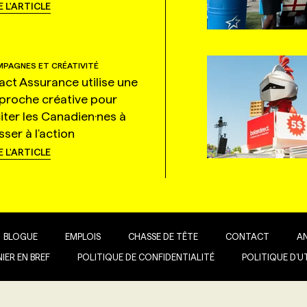
E L'ARTICLE
PAGNES ET CRÉATIVITÉ
tact Assurance utilise une
proche créative pour
citer les Canadien·nes à
ser à l'action
E L'ARTICLE
BLOGUE
EMPLOIS
CHASSE DE TÊTE
CONTACT
A
IER EN BREF
POLITIQUE DE CONFIDENTIALITÉ
POLITIQUE D’U