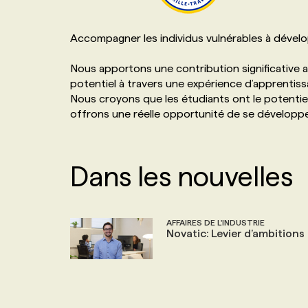
NOS TARIFS
ANNONCEZ AVEC NOUS
Accompagner les individus vulnérables à dévelop
PROGRAMMES DE SUBVENTIONS
Nous apportons une contribution significative 
potentiel à travers une expérience d’apprenti
Nous croyons que les étudiants ont le potentiel 
FAQ
offrons une réelle opportunité de se développ
ANNONCEZ AVEC NOUS
Dans les nouvelles
AFFAIRES DE L'INDUSTRIE
Novatic: Levier d’ambitions