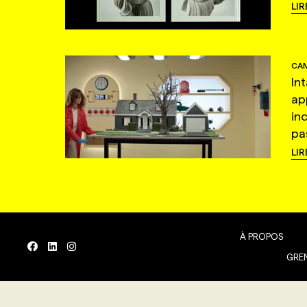
LIR
CAM
In
ap
in
pas
LIR
À PROPOS
GREN