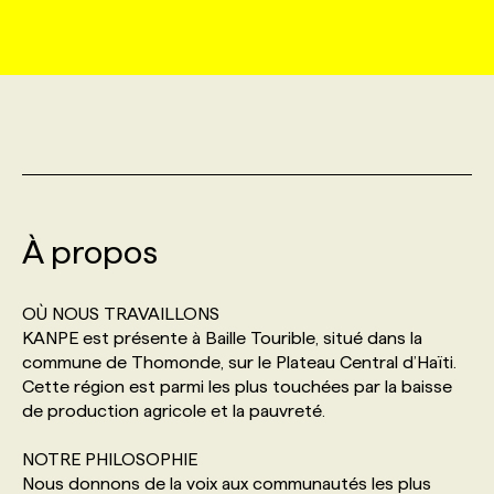
MARKETING ET COMMUNICATION
NOUVEAUX MANDATS
AFFICHEZ UN POSTE / TARIFS
CANDIDAT
BULLETIN RECRUTEMENT
NOS CONFÉRENCES
FORMATIONS
WEB & MÉDIAS SOCIAUX
VOIR LES OFFRES
AFFAIRES DE L'INDUSTRIE
CONSULTER LA CVTHÈQUE
INFOLETTRE PUBLICITÉ
FAQ
NOS FORMATIONS EN LIGNE
CHASSE DE TÊTE
MARKETING DURABLE
PROFIL CANDIDAT
INITIATIVES NUMÉRIQUES
PROFIL ENTREPRISE
ANNONCEZ AVEC NOUS
ANNONCEZ AVEC NOUS
NOS PARCOURS DE FORMATIONS
SERVICE DE CHASSE DE TÊTE
À propos
GEO/SEO
PRIX ET DISTINCTIONS
FAQ
FORMATIONS PERSONNALISÉES
NOS TARIFS
OÙ NOUS TRAVAILLONS
ÉVÉNEMENTIEL
TENDANCES
ANNONCEZ AVEC NOUS
KANPE est présente à Baille Tourible, situé dans la
NOS FORMATEUR‧RICES
NOS EXPERTISES
commune de Thomonde, sur le Plateau Central d’Haïti.
Cette région est parmi les plus touchées par la baisse
NOS AUTEUR‧RICES
POURQUOI CHOISIR NOS FORMATIONS
FAQ
de production agricole et la pauvreté.
NOTRE PHILOSOPHIE
NOS TARIFS
ANNONCEZ AVEC NOUS
Nous donnons de la voix aux communautés les plus