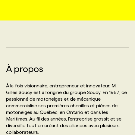
MARKETING ET COMMUNICATION
NOUVEAUX MANDATS
AFFICHEZ UN POSTE / TARIFS
CANDIDAT
BULLETIN RECRUTEMENT
NOS CONFÉRENCES
FORMATIONS
WEB & MÉDIAS SOCIAUX
VOIR LES OFFRES
AFFAIRES DE L'INDUSTRIE
CONSULTER LA CVTHÈQUE
INFOLETTRE PUBLICITÉ
FAQ
NOS FORMATIONS EN LIGNE
CHASSE DE TÊTE
MARKETING DURABLE
PROFIL CANDIDAT
INITIATIVES NUMÉRIQUES
PROFIL ENTREPRISE
ANNONCEZ AVEC NOUS
ANNONCEZ AVEC NOUS
NOS PARCOURS DE FORMATIONS
SERVICE DE CHASSE DE TÊTE
À propos
GEO/SEO
PRIX ET DISTINCTIONS
FAQ
FORMATIONS PERSONNALISÉES
NOS TARIFS
À la fois visionnaire, entrepreneur et innovateur, M.
ÉVÉNEMENTIEL
TENDANCES
ANNONCEZ AVEC NOUS
Gilles Soucy est à l'origine du groupe Soucy. En 1967, ce
NOS FORMATEUR‧RICES
NOS EXPERTISES
passionné de motoneiges et de mécanique
commercialise ses premières chenilles et pièces de
NOS AUTEUR‧RICES
POURQUOI CHOISIR NOS FORMATIONS
FAQ
motoneiges au Québec, en Ontario et dans les
Maritimes. Au fil des années, l'entreprise grossit et se
diversifie tout en créant des alliances avec plusieurs
NOS TARIFS
ANNONCEZ AVEC NOUS
collaborateurs.