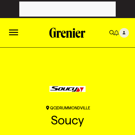
ACTUALITÉS
CATÉGORIES
MAGAZINE
TOUTES LES CATÉGORIES
CHRONIQUES
FORFAITS ABONNEMENT
INFOLETTRES
QC
|
DRUMMONDVILLE
TOUTES LES CHRONIQUES
CAMPAGNES ET CRÉATIVITÉ
VOIR TOUTES LES PARUTIONS
INFOLETTRE EN BREF
EMPLOIS
Soucy
NOUVEAU!
RESSOURCES HUMAINES
NOMINATIONS
ANNONCEZ AVEC NOUS
BULLETIN FORMATION
EMPLOYEUR
CONFÉRENCES