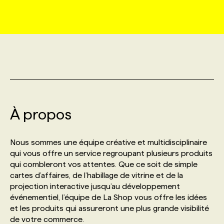
MARKETING ET COMMUNICATION
NOUVEAUX MANDATS
AFFICHEZ UN POSTE / TARIFS
CANDIDAT
BULLETIN RECRUTEMENT
NOS CONFÉRENCES
FORMATIONS
WEB & MÉDIAS SOCIAUX
VOIR LES OFFRES
AFFAIRES DE L'INDUSTRIE
CONSULTER LA CVTHÈQUE
INFOLETTRE PUBLICITÉ
FAQ
NOS FORMATIONS EN LIGNE
CHASSE DE TÊTE
MARKETING DURABLE
PROFIL CANDIDAT
INITIATIVES NUMÉRIQUES
PROFIL ENTREPRISE
ANNONCEZ AVEC NOUS
ANNONCEZ AVEC NOUS
NOS PARCOURS DE FORMATIONS
SERVICE DE CHASSE DE TÊTE
À propos
GEO/SEO
PRIX ET DISTINCTIONS
FAQ
FORMATIONS PERSONNALISÉES
NOS TARIFS
Nous sommes une équipe créative et multidisciplinaire
ÉVÉNEMENTIEL
TENDANCES
ANNONCEZ AVEC NOUS
qui vous offre un service regroupant plusieurs produits
NOS FORMATEUR‧RICES
NOS EXPERTISES
qui combleront vos attentes. Que ce soit de simple
cartes d’affaires, de l’habillage de vitrine et de la
NOS AUTEUR‧RICES
POURQUOI CHOISIR NOS FORMATIONS
FAQ
projection interactive jusqu’au développement
événementiel, l’équipe de La Shop vous offre les idées
et les produits qui assureront une plus grande visibilité
NOS TARIFS
ANNONCEZ AVEC NOUS
de votre commerce.