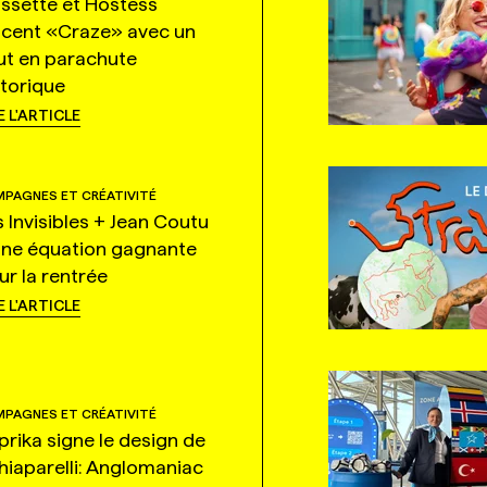
ssette et Hostess
ncent «Craze» avec un
ut en parachute
storique
E L'ARTICLE
PAGNES ET CRÉATIVITÉ
s Invisibles + Jean Coutu
une équation gagnante
ur la rentrée
E L'ARTICLE
PAGNES ET CRÉATIVITÉ
prika signe le design de
hiaparelli: Anglomaniac