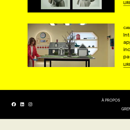
LIR
CAM
In
ap
in
pas
LIR
À PROPOS
GREN