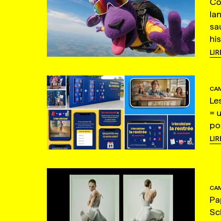
Co
la
sa
hi
LIR
CAM
Le
= 
po
LIR
CAM
Pa
Sc