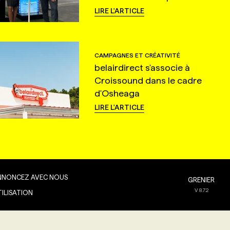
LIRE L'ARTICLE
CAMPAGNES ET CRÉATIVITÉ
belairdirect s'associe à
Croissound dans le cadre
d'Osheaga
LIRE L'ARTICLE
NNONCEZ AVEC NOUS
GRENIER
V
8.7.2
TILISATION