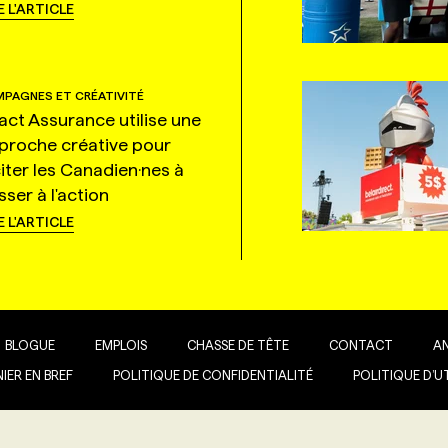
E L'ARTICLE
PAGNES ET CRÉATIVITÉ
tact Assurance utilise une
proche créative pour
citer les Canadien·nes à
ser à l'action
E L'ARTICLE
BLOGUE
EMPLOIS
CHASSE DE TÊTE
CONTACT
A
IER EN BREF
POLITIQUE DE CONFIDENTIALITÉ
POLITIQUE D’U