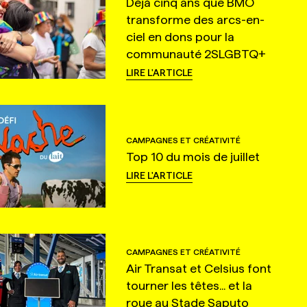
Déjà cinq ans que BMO
transforme des arcs-en-
ciel en dons pour la
communauté 2SLGBTQ+
LIRE L'ARTICLE
CAMPAGNES ET CRÉATIVITÉ
Top 10 du mois de juillet
LIRE L'ARTICLE
CAMPAGNES ET CRÉATIVITÉ
Air Transat et Celsius font
tourner les têtes... et la
roue au Stade Saputo