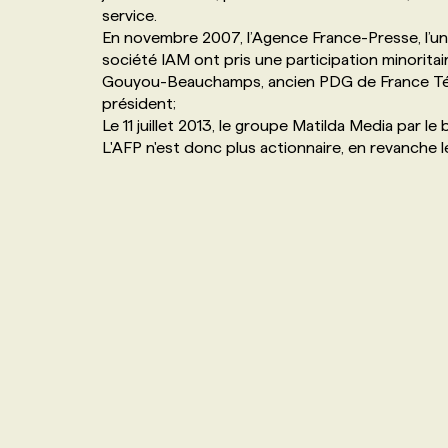
service.
NOS TARIFS
ANNONCEZ AVEC NOUS
En novembre 2007, l’Agence France-Presse, l’un
société IAM ont pris une participation minoritai
Gouyou-Beauchamps, ancien PDG de France Télév
PROGRAMMES DE SUBVENTIONS
président;
Le 11 juillet 2013, le groupe Matilda Media par le 
L'AFP n'est donc plus actionnaire, en revanche l
FAQ
ANNONCEZ AVEC NOUS