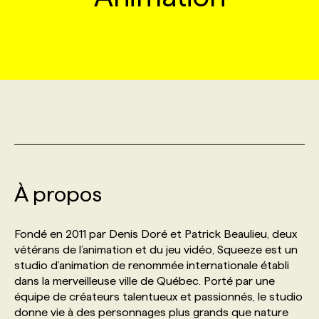
MARKETING ET COMMUNICATION
NOUVEAUX MANDATS
AFFICHEZ UN POSTE / TARIFS
CANDIDAT
BULLETIN RECRUTEMENT
NOS CONFÉRENCES
FORMATIONS
WEB & MÉDIAS SOCIAUX
VOIR LES OFFRES
AFFAIRES DE L'INDUSTRIE
CONSULTER LA CVTHÈQUE
INFOLETTRE PUBLICITÉ
FAQ
NOS FORMATIONS EN LIGNE
CHASSE DE TÊTE
MARKETING DURABLE
PROFIL CANDIDAT
INITIATIVES NUMÉRIQUES
PROFIL ENTREPRISE
ANNONCEZ AVEC NOUS
ANNONCEZ AVEC NOUS
NOS PARCOURS DE FORMATIONS
SERVICE DE CHASSE DE TÊTE
GEO/SEO
PRIX ET DISTINCTIONS
FAQ
FORMATIONS PERSONNALISÉES
NOS TARIFS
À propos
ÉVÉNEMENTIEL
TENDANCES
ANNONCEZ AVEC NOUS
NOS FORMATEUR‧RICES
NOS EXPERTISES
Fondé en 2011 par Denis Doré et Patrick Beaulieu, deux
vétérans de l’animation et du jeu vidéo, Squeeze est un
NOS AUTEUR‧RICES
POURQUOI CHOISIR NOS FORMATIONS
FAQ
studio d’animation de renommée internationale établi
dans la merveilleuse ville de Québec. Porté par une
équipe de créateurs talentueux et passionnés, le studio
NOS TARIFS
ANNONCEZ AVEC NOUS
donne vie à des personnages plus grands que nature