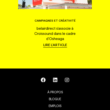
CAMPAGNES ET CRÉATIVITÉ
belairdirect s'associe à
Croissound dans le cadre
d'Osheaga
LIRE L'ARTICLE
À PROPOS
BLOGUE
EMPLOIS