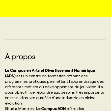
MARKETING ET COMMUNICATION
NOUVEAUX MANDATS
AFFICHEZ UN POSTE / TARIFS
CANDIDAT
BULLETIN RECRUTEMENT
NOS CONFÉRENCES
FORMATIONS
WEB & MÉDIAS SOCIAUX
VOIR LES OFFRES
AFFAIRES DE L'INDUSTRIE
CONSULTER LA CVTHÈQUE
INFOLETTRE PUBLICITÉ
FAQ
NOS FORMATIONS EN LIGNE
CHASSE DE TÊTE
MARKETING DURABLE
PROFIL CANDIDAT
INITIATIVES NUMÉRIQUES
PROFIL ENTREPRISE
ANNONCEZ AVEC NOUS
ANNONCEZ AVEC NOUS
NOS PARCOURS DE FORMATIONS
SERVICE DE CHASSE DE TÊTE
À propos
GEO/SEO
PRIX ET DISTINCTIONS
FAQ
FORMATIONS PERSONNALISÉES
NOS TARIFS
Le Campus en Arts et Divertissement Numérique
ÉVÉNEMENTIEL
TENDANCES
ANNONCEZ AVEC NOUS
(ADN)
est un centre de formation offrant des
NOS FORMATEUR‧RICES
NOS EXPERTISES
programmes pratiques permettant l’apprentissage des
différents métiers du développement du jeu vidéo. Il a
NOS AUTEUR‧RICES
POURQUOI CHOISIR NOS FORMATIONS
FAQ
pour objectif de répondre aux besoins très importants
en main-d’œuvre qualifiée d’une industrie en pleine
évolution.
NOS TARIFS
ANNONCEZ AVEC NOUS
Situé à Montréal,
Le Campus ADN
offre des