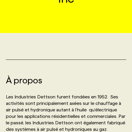
MARKETING ET COMMUNICATION
NOUVEAUX MANDATS
AFFICHEZ UN POSTE / TARIFS
CANDIDAT
BULLETIN RECRUTEMENT
NOS CONFÉRENCES
FORMATIONS
WEB & MÉDIAS SOCIAUX
VOIR LES OFFRES
AFFAIRES DE L'INDUSTRIE
CONSULTER LA CVTHÈQUE
INFOLETTRE PUBLICITÉ
FAQ
NOS FORMATIONS EN LIGNE
CHASSE DE TÊTE
MARKETING DURABLE
PROFIL CANDIDAT
INITIATIVES NUMÉRIQUES
PROFIL ENTREPRISE
ANNONCEZ AVEC NOUS
ANNONCEZ AVEC NOUS
NOS PARCOURS DE FORMATIONS
SERVICE DE CHASSE DE TÊTE
GEO/SEO
PRIX ET DISTINCTIONS
FAQ
FORMATIONS PERSONNALISÉES
NOS TARIFS
À propos
ÉVÉNEMENTIEL
TENDANCES
ANNONCEZ AVEC NOUS
NOS FORMATEUR‧RICES
NOS EXPERTISES
Les Industries Dettson furent fondées en 1952. Ses
activités sont principalement axées sur le chauffage à
NOS AUTEUR‧RICES
POURQUOI CHOISIR NOS FORMATIONS
FAQ
air pulsé et hydronique autant à l’huile qu’électrique
pour les applications résidentielles et commerciales. Par
le passé, les Industries Dettson ont également fabriqué
NOS TARIFS
ANNONCEZ AVEC NOUS
des systèmes à air pulsé et hydroniques au gaz.