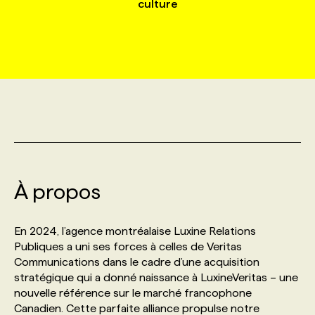
culture
MARKETING ET COMMUNICATION
NOUVEAUX MANDATS
AFFICHEZ UN POSTE / TARIFS
CANDIDAT
BULLETIN RECRUTEMENT
NOS CONFÉRENCES
FORMATIONS
WEB & MÉDIAS SOCIAUX
VOIR LES OFFRES
AFFAIRES DE L'INDUSTRIE
CONSULTER LA CVTHÈQUE
INFOLETTRE PUBLICITÉ
FAQ
NOS FORMATIONS EN LIGNE
CHASSE DE TÊTE
MARKETING DURABLE
PROFIL CANDIDAT
INITIATIVES NUMÉRIQUES
PROFIL ENTREPRISE
ANNONCEZ AVEC NOUS
ANNONCEZ AVEC NOUS
NOS PARCOURS DE FORMATIONS
SERVICE DE CHASSE DE TÊTE
GEO/SEO
PRIX ET DISTINCTIONS
FAQ
FORMATIONS PERSONNALISÉES
NOS TARIFS
À propos
ÉVÉNEMENTIEL
TENDANCES
ANNONCEZ AVEC NOUS
NOS FORMATEUR‧RICES
NOS EXPERTISES
En 2024, l’agence montréalaise Luxine Relations
Publiques a uni ses forces à celles de Veritas
NOS AUTEUR‧RICES
POURQUOI CHOISIR NOS FORMATIONS
FAQ
Communications dans le cadre d’une acquisition
stratégique qui a donné naissance à LuxineVeritas – une
nouvelle référence sur le marché francophone
NOS TARIFS
ANNONCEZ AVEC NOUS
Canadien. Cette parfaite alliance propulse notre