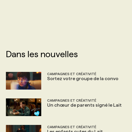
PROGRAMMES DE SUBVENTIONS
FAQ
ANNONCEZ AVEC NOUS
Dans les nouvelles
CAMPAGNES ET CRÉATIVITÉ
Sortez votre groupe de la convo
CAMPAGNES ET CRÉATIVITÉ
Un chœur de parents signé le Lait
CAMPAGNES ET CRÉATIVITÉ
Les enfants cutes du Lait