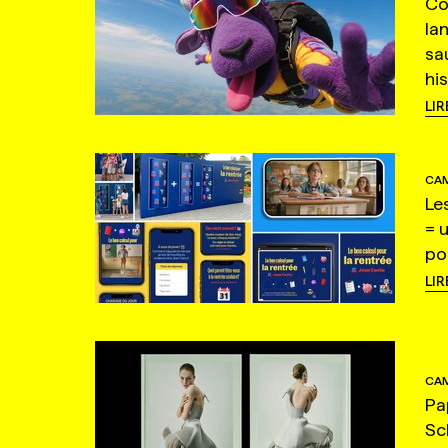
Co
la
sa
hi
LIR
CAM
Le
= 
po
LIR
CAM
Pa
Sc