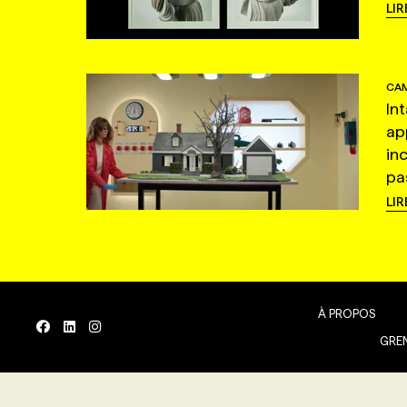
LIR
CAM
In
ap
in
pas
LIR
À PROPOS
GREN