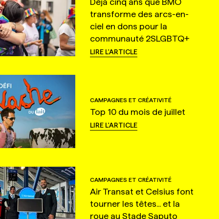
Déjà cinq ans que BMO
transforme des arcs-en-
ciel en dons pour la
communauté 2SLGBTQ+
LIRE L'ARTICLE
CAMPAGNES ET CRÉATIVITÉ
Top 10 du mois de juillet
LIRE L'ARTICLE
CAMPAGNES ET CRÉATIVITÉ
Air Transat et Celsius font
tourner les têtes... et la
roue au Stade Saputo