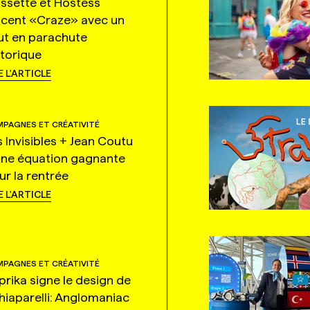
ssette et Hostess
ncent «Craze» avec un
ut en parachute
storique
E L'ARTICLE
PAGNES ET CRÉATIVITÉ
s Invisibles + Jean Coutu
une équation gagnante
ur la rentrée
E L'ARTICLE
PAGNES ET CRÉATIVITÉ
prika signe le design de
hiaparelli: Anglomaniac