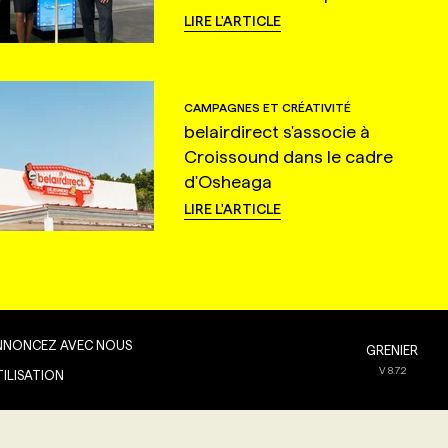
LIRE L'ARTICLE
CAMPAGNES ET CRÉATIVITÉ
belairdirect s'associe à
Croissound dans le cadre
d'Osheaga
LIRE L'ARTICLE
NNONCEZ AVEC NOUS
GRENIER
V
8.7.2
TILISATION