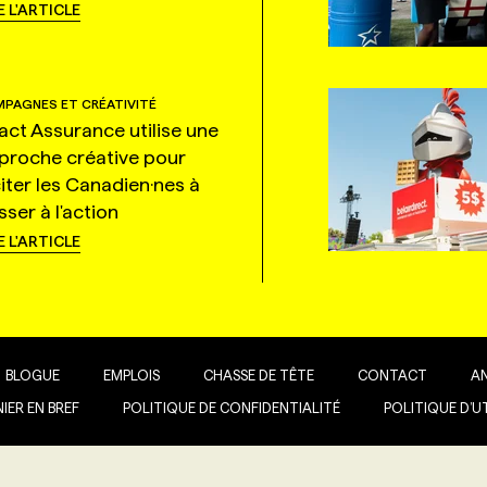
E L'ARTICLE
PAGNES ET CRÉATIVITÉ
tact Assurance utilise une
proche créative pour
citer les Canadien·nes à
ser à l'action
E L'ARTICLE
BLOGUE
EMPLOIS
CHASSE DE TÊTE
CONTACT
A
IER EN BREF
POLITIQUE DE CONFIDENTIALITÉ
POLITIQUE D’U