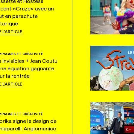
ssette et Hostess
ncent «Craze» avec un
ut en parachute
storique
E L'ARTICLE
PAGNES ET CRÉATIVITÉ
s Invisibles + Jean Coutu
une équation gagnante
ur la rentrée
E L'ARTICLE
PAGNES ET CRÉATIVITÉ
prika signe le design de
hiaparelli: Anglomaniac