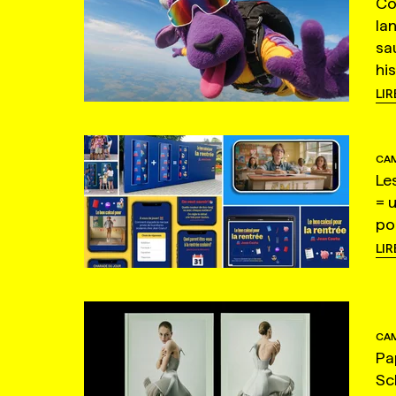
Co
la
sa
hi
LIR
CAM
Le
= 
po
LIR
CAM
Pa
Sc