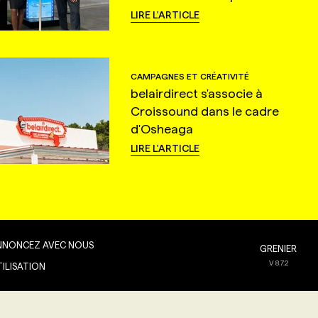
LIRE L'ARTICLE
CAMPAGNES ET CRÉATIVITÉ
belairdirect s'associe à
Croissound dans le cadre
d'Osheaga
LIRE L'ARTICLE
NNONCEZ AVEC NOUS
GRENIER
V
8.7.2
TILISATION