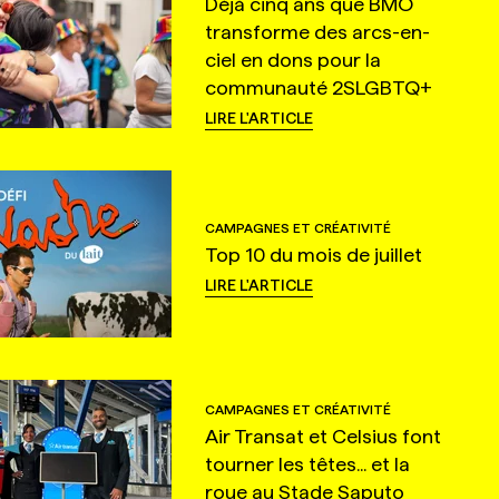
Déjà cinq ans que BMO
transforme des arcs-en-
ciel en dons pour la
communauté 2SLGBTQ+
LIRE L'ARTICLE
CAMPAGNES ET CRÉATIVITÉ
Top 10 du mois de juillet
LIRE L'ARTICLE
CAMPAGNES ET CRÉATIVITÉ
Air Transat et Celsius font
tourner les têtes... et la
roue au Stade Saputo