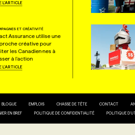
E L'ARTICLE
PAGNES ET CRÉATIVITÉ
tact Assurance utilise une
proche créative pour
citer les Canadien·nes à
ser à l'action
E L'ARTICLE
BLOGUE
EMPLOIS
CHASSE DE TÊTE
CONTACT
A
IER EN BREF
POLITIQUE DE CONFIDENTIALITÉ
POLITIQUE D’U