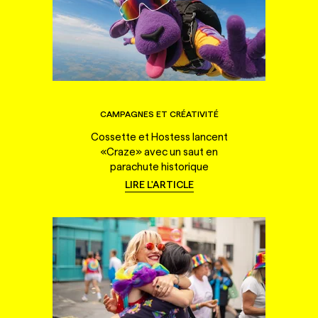
CAMPAGNES ET CRÉATIVITÉ
Cossette et Hostess lancent
«Craze» avec un saut en
parachute historique
LIRE L'ARTICLE