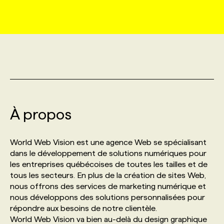
MARKETING ET COMMUNICATION
NOUVEAUX MANDATS
AFFICHEZ UN POSTE / TARIFS
CANDIDAT
BULLETIN RECRUTEMENT
NOS CONFÉRENCES
FORMATIONS
WEB & MÉDIAS SOCIAUX
VOIR LES OFFRES
AFFAIRES DE L'INDUSTRIE
CONSULTER LA CVTHÈQUE
INFOLETTRE PUBLICITÉ
FAQ
NOS FORMATIONS EN LIGNE
CHASSE DE TÊTE
MARKETING DURABLE
PROFIL CANDIDAT
INITIATIVES NUMÉRIQUES
PROFIL ENTREPRISE
ANNONCEZ AVEC NOUS
ANNONCEZ AVEC NOUS
NOS PARCOURS DE FORMATIONS
SERVICE DE CHASSE DE TÊTE
À propos
GEO/SEO
PRIX ET DISTINCTIONS
FAQ
FORMATIONS PERSONNALISÉES
NOS TARIFS
World Web Vision est une agence Web se spécialisant
ÉVÉNEMENTIEL
TENDANCES
ANNONCEZ AVEC NOUS
dans le développement de solutions numériques pour
NOS FORMATEUR‧RICES
NOS EXPERTISES
les entreprises québécoises de toutes les tailles et de
tous les secteurs. En plus de la création de sites Web,
NOS AUTEUR‧RICES
POURQUOI CHOISIR NOS FORMATIONS
FAQ
nous offrons des services de marketing numérique et
nous développons des solutions personnalisées pour
répondre aux besoins de notre clientèle.
NOS TARIFS
ANNONCEZ AVEC NOUS
World Web Vision va bien au-delà du design graphique