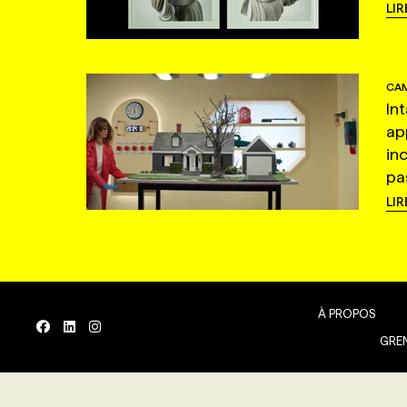
LIR
CAM
In
ap
in
pas
LIR
À PROPOS
GREN