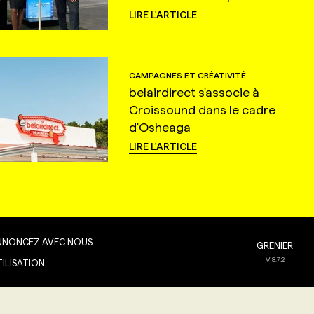
LIRE L'ARTICLE
CAMPAGNES ET CRÉATIVITÉ
belairdirect s'associe à
Croissound dans le cadre
d'Osheaga
LIRE L'ARTICLE
NNONCEZ AVEC NOUS
GRENIER
V
8.7.2
TILISATION