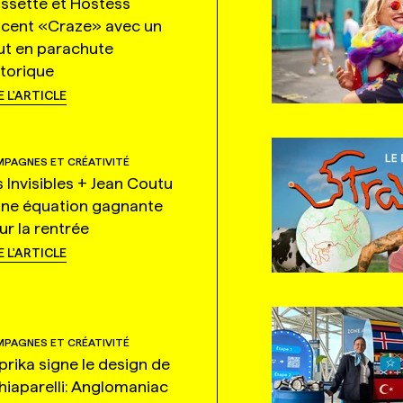
ssette et Hostess
ncent «Craze» avec un
ut en parachute
storique
E L'ARTICLE
PAGNES ET CRÉATIVITÉ
s Invisibles + Jean Coutu
une équation gagnante
ur la rentrée
E L'ARTICLE
PAGNES ET CRÉATIVITÉ
prika signe le design de
hiaparelli: Anglomaniac