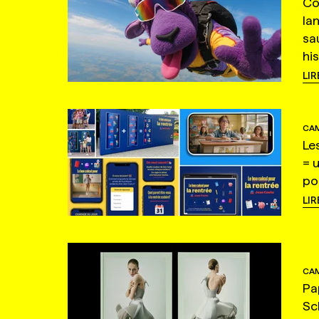
Co
la
sa
hi
LIR
CAM
Le
= 
po
LIR
CAM
Pa
Sc