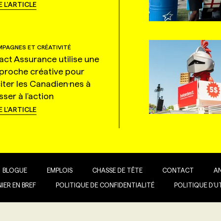
E L'ARTICLE
PAGNES ET CRÉATIVITÉ
tact Assurance utilise une
proche créative pour
citer les Canadien·nes à
ser à l'action
E L'ARTICLE
BLOGUE
EMPLOIS
CHASSE DE TÊTE
CONTACT
A
IER EN BREF
POLITIQUE DE CONFIDENTIALITÉ
POLITIQUE D’U