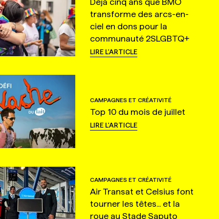
Déjà cinq ans que BMO
transforme des arcs-en-
ciel en dons pour la
communauté 2SLGBTQ+
LIRE L'ARTICLE
CAMPAGNES ET CRÉATIVITÉ
Top 10 du mois de juillet
LIRE L'ARTICLE
CAMPAGNES ET CRÉATIVITÉ
Air Transat et Celsius font
tourner les têtes... et la
roue au Stade Saputo