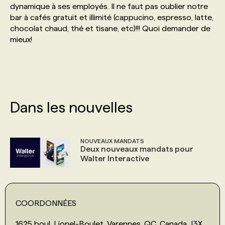
dynamique à ses employés. Il ne faut pas oublier notre
bar à cafés gratuit et illimité (cappucino, espresso, latte,
PROGRAMMES DE SUBVENTIONS
chocolat chaud, thé et tisane, etc)!!! Quoi demander de
mieux!
FAQ
ANNONCEZ AVEC NOUS
Dans les nouvelles
NOUVEAUX MANDATS
Deux nouveaux mandats pour
Walter Interactive
COORDONNÉES
1625 boul. Lionel-Boulet, Varennes, QC, Canada, J3X