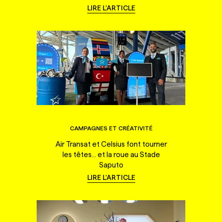
LIRE L'ARTICLE
CAMPAGNES ET CRÉATIVITÉ
Air Transat et Celsius font tourner
les têtes... et la roue au Stade
Saputo
LIRE L'ARTICLE