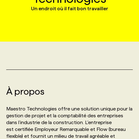
Un endroit où il fait bon travailler
MARKETING ET COMMUNICATION
NOUVEAUX MANDATS
AFFICHEZ UN POSTE / TARIFS
CANDIDAT
BULLETIN RECRUTEMENT
NOS CONFÉRENCES
FORMATIONS
WEB & MÉDIAS SOCIAUX
VOIR LES OFFRES
AFFAIRES DE L'INDUSTRIE
CONSULTER LA CVTHÈQUE
INFOLETTRE PUBLICITÉ
FAQ
NOS FORMATIONS EN LIGNE
CHASSE DE TÊTE
MARKETING DURABLE
PROFIL CANDIDAT
INITIATIVES NUMÉRIQUES
PROFIL ENTREPRISE
ANNONCEZ AVEC NOUS
ANNONCEZ AVEC NOUS
NOS PARCOURS DE FORMATIONS
SERVICE DE CHASSE DE TÊTE
GEO/SEO
PRIX ET DISTINCTIONS
FAQ
FORMATIONS PERSONNALISÉES
NOS TARIFS
À propos
ÉVÉNEMENTIEL
TENDANCES
ANNONCEZ AVEC NOUS
NOS FORMATEUR‧RICES
NOS EXPERTISES
Maestro Technologies offre une solution unique pour la
NOS AUTEUR‧RICES
POURQUOI CHOISIR NOS FORMATIONS
FAQ
gestion de projet et la comptabilité des entreprises
dans l’industrie de la construction. L'entreprise
est certifiée Employeur Remarquable et Flow (bureau
NOS TARIFS
ANNONCEZ AVEC NOUS
flexible) et fournit un milieu de travail agréable et