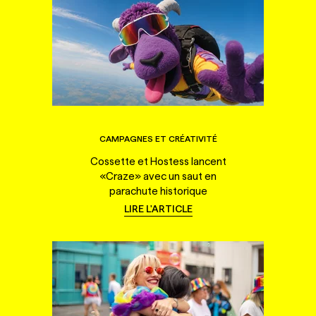
CAMPAGNES ET CRÉATIVITÉ
Cossette et Hostess lancent
«Craze» avec un saut en
parachute historique
LIRE L'ARTICLE