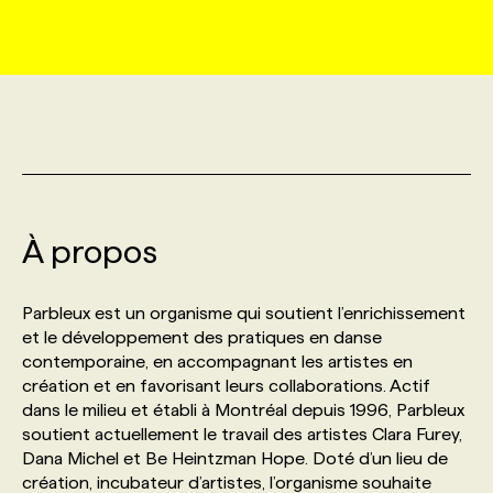
MARKETING ET COMMUNICATION
NOUVEAUX MANDATS
AFFICHEZ UN POSTE / TARIFS
CANDIDAT
BULLETIN RECRUTEMENT
NOS CONFÉRENCES
FORMATIONS
WEB & MÉDIAS SOCIAUX
VOIR LES OFFRES
AFFAIRES DE L'INDUSTRIE
CONSULTER LA CVTHÈQUE
INFOLETTRE PUBLICITÉ
FAQ
NOS FORMATIONS EN LIGNE
CHASSE DE TÊTE
MARKETING DURABLE
PROFIL CANDIDAT
INITIATIVES NUMÉRIQUES
PROFIL ENTREPRISE
ANNONCEZ AVEC NOUS
ANNONCEZ AVEC NOUS
NOS PARCOURS DE FORMATIONS
SERVICE DE CHASSE DE TÊTE
À propos
GEO/SEO
PRIX ET DISTINCTIONS
FAQ
FORMATIONS PERSONNALISÉES
NOS TARIFS
Parbleux est un organisme qui soutient l’enrichissement
ÉVÉNEMENTIEL
TENDANCES
ANNONCEZ AVEC NOUS
et le développement des pratiques en danse
NOS FORMATEUR‧RICES
NOS EXPERTISES
contemporaine, en accompagnant les artistes en
création et en favorisant leurs collaborations. Actif
NOS AUTEUR‧RICES
POURQUOI CHOISIR NOS FORMATIONS
FAQ
dans le milieu et établi à Montréal depuis 1996, Parbleux
soutient actuellement le travail des artistes Clara Furey,
Dana Michel et Be Heintzman Hope. Doté d’un lieu de
NOS TARIFS
ANNONCEZ AVEC NOUS
création, incubateur d’artistes, l’organisme souhaite