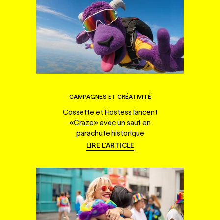
CAMPAGNES ET CRÉATIVITÉ
Cossette et Hostess lancent
«Craze» avec un saut en
parachute historique
LIRE L'ARTICLE