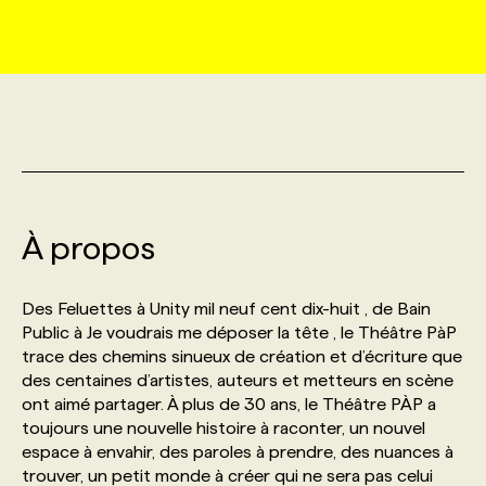
MARKETING ET COMMUNICATION
NOUVEAUX MANDATS
AFFICHEZ UN POSTE / TARIFS
CANDIDAT
BULLETIN RECRUTEMENT
NOS CONFÉRENCES
FORMATIONS
WEB & MÉDIAS SOCIAUX
VOIR LES OFFRES
AFFAIRES DE L'INDUSTRIE
CONSULTER LA CVTHÈQUE
INFOLETTRE PUBLICITÉ
FAQ
NOS FORMATIONS EN LIGNE
CHASSE DE TÊTE
MARKETING DURABLE
PROFIL CANDIDAT
INITIATIVES NUMÉRIQUES
PROFIL ENTREPRISE
ANNONCEZ AVEC NOUS
ANNONCEZ AVEC NOUS
NOS PARCOURS DE FORMATIONS
SERVICE DE CHASSE DE TÊTE
À propos
GEO/SEO
PRIX ET DISTINCTIONS
FAQ
FORMATIONS PERSONNALISÉES
NOS TARIFS
Des Feluettes à Unity mil neuf cent dix-huit , de Bain
ÉVÉNEMENTIEL
TENDANCES
ANNONCEZ AVEC NOUS
Public à Je voudrais me déposer la tête , le Théâtre PàP
NOS FORMATEUR‧RICES
NOS EXPERTISES
trace des chemins sinueux de création et d’écriture que
des centaines d’artistes, auteurs et metteurs en scène
NOS AUTEUR‧RICES
POURQUOI CHOISIR NOS FORMATIONS
FAQ
ont aimé partager. À plus de 30 ans, le Théâtre PÀP a
toujours une nouvelle histoire à raconter, un nouvel
espace à envahir, des paroles à prendre, des nuances à
NOS TARIFS
ANNONCEZ AVEC NOUS
trouver, un petit monde à créer qui ne sera pas celui