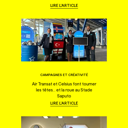
LIRE L'ARTICLE
CAMPAGNES ET CRÉATIVITÉ
Air Transat et Celsius font tourner
les têtes... et la roue au Stade
Saputo
LIRE L'ARTICLE