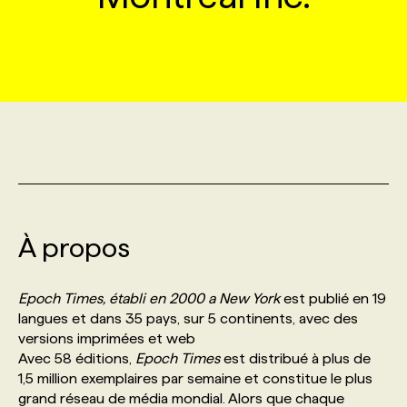
MARKETING ET COMMUNICATION
NOUVEAUX MANDATS
AFFICHEZ UN POSTE / TARIFS
CANDIDAT
BULLETIN RECRUTEMENT
NOS CONFÉRENCES
FORMATIONS
WEB & MÉDIAS SOCIAUX
VOIR LES OFFRES
AFFAIRES DE L'INDUSTRIE
CONSULTER LA CVTHÈQUE
INFOLETTRE PUBLICITÉ
FAQ
NOS FORMATIONS EN LIGNE
CHASSE DE TÊTE
MARKETING DURABLE
PROFIL CANDIDAT
INITIATIVES NUMÉRIQUES
PROFIL ENTREPRISE
ANNONCEZ AVEC NOUS
ANNONCEZ AVEC NOUS
NOS PARCOURS DE FORMATIONS
SERVICE DE CHASSE DE TÊTE
GEO/SEO
PRIX ET DISTINCTIONS
FAQ
FORMATIONS PERSONNALISÉES
NOS TARIFS
À propos
ÉVÉNEMENTIEL
TENDANCES
ANNONCEZ AVEC NOUS
NOS FORMATEUR‧RICES
NOS EXPERTISES
Epoch Times, établi en 2000 a New York
est publié en 19
langues et dans 35 pays, sur 5 continents, avec des
NOS AUTEUR‧RICES
POURQUOI CHOISIR NOS FORMATIONS
FAQ
versions imprimées et web
Avec 58 éditions,
Epoch Times
est distribué à plus de
1,5 million exemplaires par semaine et constitue le plus
NOS TARIFS
ANNONCEZ AVEC NOUS
grand réseau de média mondial. Alors que chaque