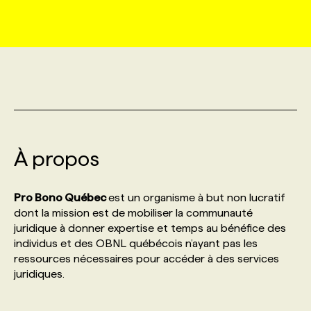
MARKETING ET COMMUNICATION
NOUVEAUX MANDATS
AFFICHEZ UN POSTE / TARIFS
CANDIDAT
BULLETIN RECRUTEMENT
NOS CONFÉRENCES
FORMATIONS
WEB & MÉDIAS SOCIAUX
VOIR LES OFFRES
AFFAIRES DE L'INDUSTRIE
CONSULTER LA CVTHÈQUE
INFOLETTRE PUBLICITÉ
FAQ
NOS FORMATIONS EN LIGNE
CHASSE DE TÊTE
MARKETING DURABLE
PROFIL CANDIDAT
INITIATIVES NUMÉRIQUES
PROFIL ENTREPRISE
ANNONCEZ AVEC NOUS
ANNONCEZ AVEC NOUS
NOS PARCOURS DE FORMATIONS
SERVICE DE CHASSE DE TÊTE
À propos
GEO/SEO
PRIX ET DISTINCTIONS
FAQ
FORMATIONS PERSONNALISÉES
NOS TARIFS
Pro Bono Québec
est un organisme à but non lucratif
ÉVÉNEMENTIEL
TENDANCES
ANNONCEZ AVEC NOUS
dont la mission est de mobiliser la communauté
NOS FORMATEUR‧RICES
NOS EXPERTISES
juridique à donner expertise et temps au bénéfice des
individus et des OBNL québécois n’ayant pas les
NOS AUTEUR‧RICES
POURQUOI CHOISIR NOS FORMATIONS
FAQ
ressources nécessaires pour accéder à des services
juridiques.
NOS TARIFS
ANNONCEZ AVEC NOUS