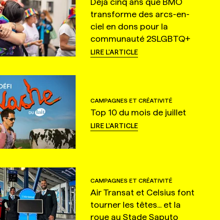
Déjà cinq ans que BMO
transforme des arcs-en-
ciel en dons pour la
communauté 2SLGBTQ+
LIRE L'ARTICLE
CAMPAGNES ET CRÉATIVITÉ
Top 10 du mois de juillet
LIRE L'ARTICLE
CAMPAGNES ET CRÉATIVITÉ
Air Transat et Celsius font
tourner les têtes... et la
roue au Stade Saputo