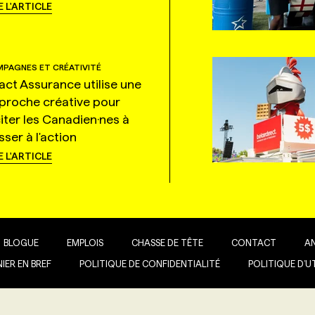
E L'ARTICLE
PAGNES ET CRÉATIVITÉ
tact Assurance utilise une
proche créative pour
citer les Canadien·nes à
ser à l'action
E L'ARTICLE
BLOGUE
EMPLOIS
CHASSE DE TÊTE
CONTACT
A
IER EN BREF
POLITIQUE DE CONFIDENTIALITÉ
POLITIQUE D’U