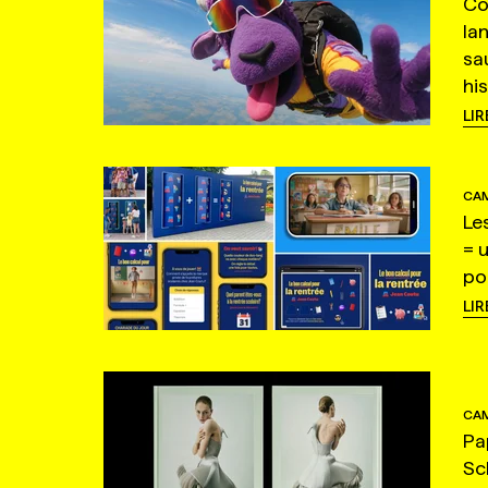
Co
la
sa
hi
LIR
CAM
Le
= 
po
LIR
CAM
Pa
Sc