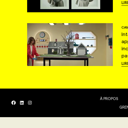
LIR
CAM
In
ap
in
pas
LIR
À PROPOS
GREN