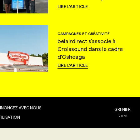
LIRE L'ARTICLE
CAMPAGNES ET CRÉATIVITÉ
belairdirect s'associe à
Croissound dans le cadre
d'Osheaga
LIRE L'ARTICLE
NNONCEZ AVEC NOUS
GRENIER
V
8.7.2
TILISATION