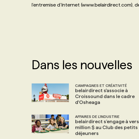
l’entremise d’Internet (www.belairdirect.com), 
NOS TARIFS
ANNONCEZ AVEC NOUS
PROGRAMMES DE SUBVENTIONS
FAQ
Dans les nouvelles
ANNONCEZ AVEC NOUS
CAMPAGNES ET CRÉATIVITÉ
belairdirect s'associe à
Croissound dans le cadre
d'Osheaga
AFFAIRES DE L'INDUSTRIE
belairdirect s’engage à vers
million $ au Club des petits
déjeuners