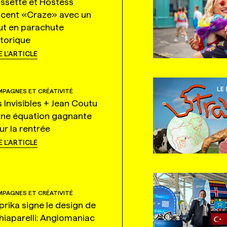
ssette et Hostess
ncent «Craze» avec un
ut en parachute
storique
E L'ARTICLE
PAGNES ET CRÉATIVITÉ
s Invisibles + Jean Coutu
une équation gagnante
ur la rentrée
E L'ARTICLE
PAGNES ET CRÉATIVITÉ
prika signe le design de
hiaparelli: Anglomaniac