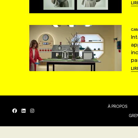
LIR
CAM
In
ap
in
pas
LIR
À PROPOS
GREN