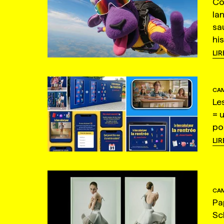
Co
la
sa
hi
LIR
CAM
Le
= 
po
LIR
CAM
Pa
Sc