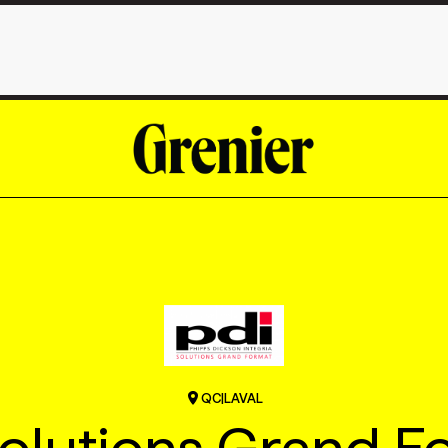
QC
|
LAVAL