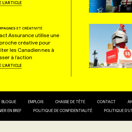
E L'ARTICLE
PAGNES ET CRÉATIVITÉ
tact Assurance utilise une
proche créative pour
citer les Canadien·nes à
ser à l'action
E L'ARTICLE
BLOGUE
EMPLOIS
CHASSE DE TÊTE
CONTACT
A
IER EN BREF
POLITIQUE DE CONFIDENTIALITÉ
POLITIQUE D’U