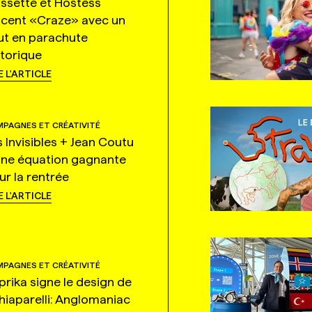
ssette et Hostess
ncent «Craze» avec un
ut en parachute
storique
E L'ARTICLE
PAGNES ET CRÉATIVITÉ
s Invisibles + Jean Coutu
une équation gagnante
ur la rentrée
E L'ARTICLE
PAGNES ET CRÉATIVITÉ
prika signe le design de
hiaparelli: Anglomaniac