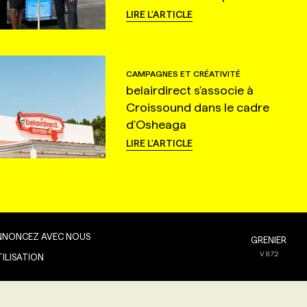
LIRE L'ARTICLE
CAMPAGNES ET CRÉATIVITÉ
belairdirect s'associe à
Croissound dans le cadre
d'Osheaga
LIRE L'ARTICLE
NNONCEZ AVEC NOUS
GRENIER
V
8.7.2
TILISATION