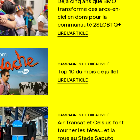
Déjà cinq ans que BMO
transforme des arcs-en-
ciel en dons pour la
communauté 2SLGBTQ+
LIRE L'ARTICLE
CAMPAGNES ET CRÉATIVITÉ
Top 10 du mois de juillet
LIRE L'ARTICLE
CAMPAGNES ET CRÉATIVITÉ
Air Transat et Celsius font
tourner les têtes... et la
roue au Stade Saputo