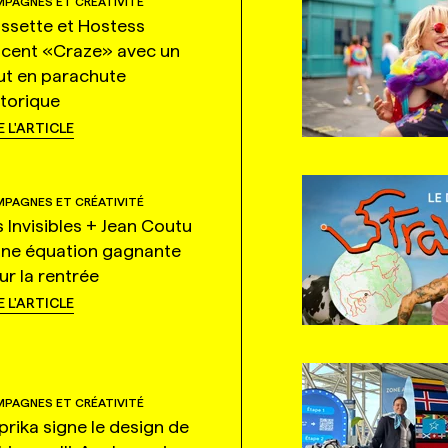
PAGNES ET CRÉATIVITÉ
ssette et Hostess
ncent «Craze» avec un
ut en parachute
storique
E L'ARTICLE
PAGNES ET CRÉATIVITÉ
s Invisibles + Jean Coutu
une équation gagnante
ur la rentrée
E L'ARTICLE
PAGNES ET CRÉATIVITÉ
prika signe le design de