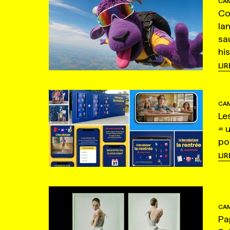
CAM
Co
la
sa
hi
LIR
CAM
Le
= 
po
LIR
CAM
Pa