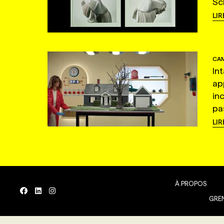
Sc
LIR
CAM
In
ap
in
pas
LIR
À PROPOS
GREN