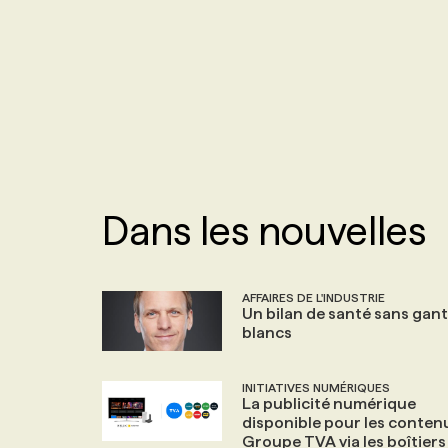
NOS TARIFS
ANNONCEZ AVEC NOUS
PROGRAMMES DE SUBVENTIONS
FAQ
ANNONCEZ AVEC NOUS
Dans les nouvelles
AFFAIRES DE L'INDUSTRIE
Un bilan de santé sans gan
blancs
INITIATIVES NUMÉRIQUES
La publicité numérique
disponible pour les conten
Groupe TVA via les boîtiers