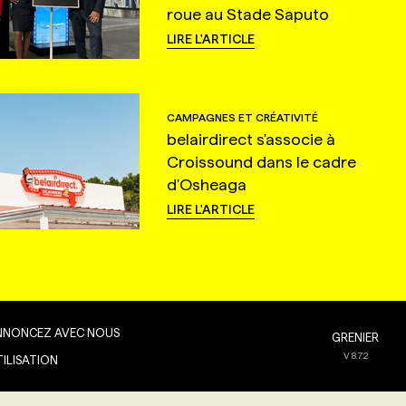
roue au Stade Saputo
LIRE L'ARTICLE
CAMPAGNES ET CRÉATIVITÉ
belairdirect s'associe à
Croissound dans le cadre
d'Osheaga
LIRE L'ARTICLE
NNONCEZ AVEC NOUS
GRENIER
V
8.7.2
TILISATION