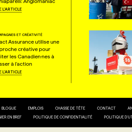
hiaparelli: Anglomaniac
E L'ARTICLE
PAGNES ET CRÉATIVITÉ
tact Assurance utilise une
proche créative pour
citer les Canadien·nes à
ser à l'action
E L'ARTICLE
BLOGUE
EMPLOIS
CHASSE DE TÊTE
CONTACT
A
IER EN BREF
POLITIQUE DE CONFIDENTIALITÉ
POLITIQUE D’U