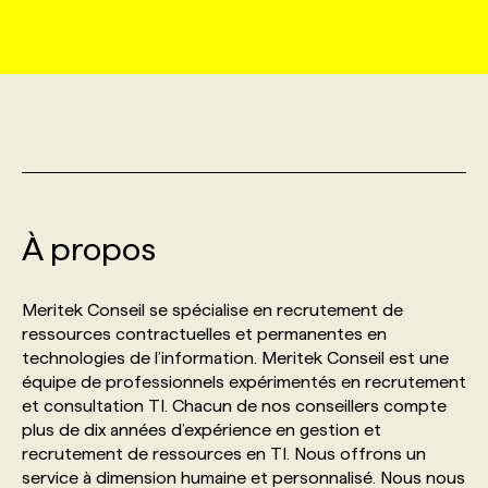
MARKETING ET COMMUNICATION
NOUVEAUX MANDATS
AFFICHEZ UN POSTE / TARIFS
CANDIDAT
BULLETIN RECRUTEMENT
NOS CONFÉRENCES
FORMATIONS
WEB & MÉDIAS SOCIAUX
VOIR LES OFFRES
AFFAIRES DE L'INDUSTRIE
CONSULTER LA CVTHÈQUE
INFOLETTRE PUBLICITÉ
FAQ
NOS FORMATIONS EN LIGNE
CHASSE DE TÊTE
MARKETING DURABLE
PROFIL CANDIDAT
INITIATIVES NUMÉRIQUES
PROFIL ENTREPRISE
ANNONCEZ AVEC NOUS
ANNONCEZ AVEC NOUS
NOS PARCOURS DE FORMATIONS
SERVICE DE CHASSE DE TÊTE
À propos
GEO/SEO
PRIX ET DISTINCTIONS
FAQ
FORMATIONS PERSONNALISÉES
NOS TARIFS
Meritek Conseil se spécialise en recrutement de
ÉVÉNEMENTIEL
TENDANCES
ANNONCEZ AVEC NOUS
ressources contractuelles et permanentes en
NOS FORMATEUR‧RICES
NOS EXPERTISES
technologies de l’information. Meritek Conseil est une
équipe de professionnels expérimentés en recrutement
NOS AUTEUR‧RICES
POURQUOI CHOISIR NOS FORMATIONS
FAQ
et consultation TI. Chacun de nos conseillers compte
plus de dix années d’expérience en gestion et
recrutement de ressources en TI. Nous offrons un
NOS TARIFS
ANNONCEZ AVEC NOUS
service à dimension humaine et personnalisé. Nous nous