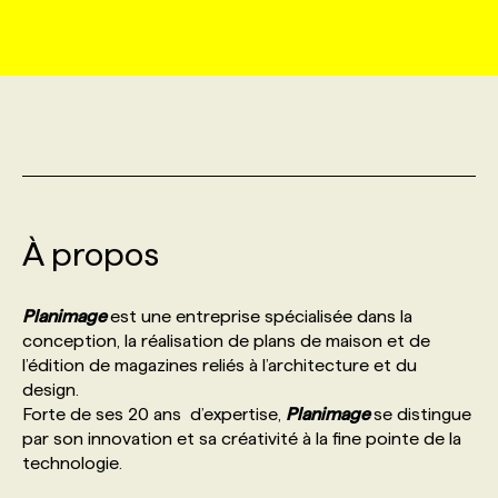
MARKETING ET COMMUNICATION
NOUVEAUX MANDATS
AFFICHEZ UN POSTE / TARIFS
CANDIDAT
BULLETIN RECRUTEMENT
NOS CONFÉRENCES
FORMATIONS
WEB & MÉDIAS SOCIAUX
VOIR LES OFFRES
AFFAIRES DE L'INDUSTRIE
CONSULTER LA CVTHÈQUE
INFOLETTRE PUBLICITÉ
FAQ
NOS FORMATIONS EN LIGNE
CHASSE DE TÊTE
MARKETING DURABLE
PROFIL CANDIDAT
INITIATIVES NUMÉRIQUES
PROFIL ENTREPRISE
ANNONCEZ AVEC NOUS
ANNONCEZ AVEC NOUS
NOS PARCOURS DE FORMATIONS
SERVICE DE CHASSE DE TÊTE
À propos
GEO/SEO
PRIX ET DISTINCTIONS
FAQ
FORMATIONS PERSONNALISÉES
NOS TARIFS
Planimage
est une entreprise spécialisée dans la
ÉVÉNEMENTIEL
TENDANCES
ANNONCEZ AVEC NOUS
conception, la réalisation de plans de maison et de
NOS FORMATEUR‧RICES
NOS EXPERTISES
l’édition de magazines reliés à l’architecture et du
design.
NOS AUTEUR‧RICES
POURQUOI CHOISIR NOS FORMATIONS
FAQ
Forte de ses 20 ans d’expertise,
Planimage
se distingue
par son innovation et sa créativité à la fine pointe de la
technologie.
NOS TARIFS
ANNONCEZ AVEC NOUS