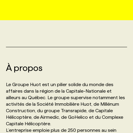
MARKETING ET COMMUNICATION
NOUVEAUX MANDATS
AFFICHEZ UN POSTE / TARIFS
CANDIDAT
BULLETIN RECRUTEMENT
NOS CONFÉRENCES
FORMATIONS
WEB & MÉDIAS SOCIAUX
VOIR LES OFFRES
AFFAIRES DE L'INDUSTRIE
CONSULTER LA CVTHÈQUE
INFOLETTRE PUBLICITÉ
FAQ
NOS FORMATIONS EN LIGNE
CHASSE DE TÊTE
MARKETING DURABLE
PROFIL CANDIDAT
INITIATIVES NUMÉRIQUES
PROFIL ENTREPRISE
ANNONCEZ AVEC NOUS
ANNONCEZ AVEC NOUS
NOS PARCOURS DE FORMATIONS
SERVICE DE CHASSE DE TÊTE
À propos
GEO/SEO
PRIX ET DISTINCTIONS
FAQ
FORMATIONS PERSONNALISÉES
NOS TARIFS
Le Groupe Huot est un pilier solide du monde des
ÉVÉNEMENTIEL
TENDANCES
ANNONCEZ AVEC NOUS
affaires dans la région de la Capitale-Nationale et
NOS FORMATEUR‧RICES
NOS EXPERTISES
ailleurs au Québec. Le groupe supervise notamment les
activités de la Société Immobilière Huot, de Millénum
NOS AUTEUR‧RICES
POURQUOI CHOISIR NOS FORMATIONS
FAQ
Construction, du groupe Transrapide, de Capitale
Hélicoptère, de Airmedic, de GoHelico et du Complexe
Capitale Hélicoptère.
NOS TARIFS
ANNONCEZ AVEC NOUS
L’entreprise emploie plus de 250 personnes au sein