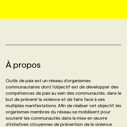
MARKETING ET COMMUNICATION
NOUVEAUX MANDATS
AFFICHEZ UN POSTE / TARIFS
CANDIDAT
BULLETIN RECRUTEMENT
NOS CONFÉRENCES
FORMATIONS
WEB & MÉDIAS SOCIAUX
VOIR LES OFFRES
AFFAIRES DE L'INDUSTRIE
CONSULTER LA CVTHÈQUE
INFOLETTRE PUBLICITÉ
FAQ
NOS FORMATIONS EN LIGNE
CHASSE DE TÊTE
MARKETING DURABLE
PROFIL CANDIDAT
INITIATIVES NUMÉRIQUES
PROFIL ENTREPRISE
ANNONCEZ AVEC NOUS
ANNONCEZ AVEC NOUS
NOS PARCOURS DE FORMATIONS
SERVICE DE CHASSE DE TÊTE
À propos
GEO/SEO
PRIX ET DISTINCTIONS
FAQ
FORMATIONS PERSONNALISÉES
NOS TARIFS
Outils de paix est un réseau d’organismes
ÉVÉNEMENTIEL
TENDANCES
ANNONCEZ AVEC NOUS
communautaires dont l’objectif est de développer des
NOS FORMATEUR‧RICES
NOS EXPERTISES
compétences de paix au sein des communautés, dans le
but de prévenir la violence et de faire face à ses
NOS AUTEUR‧RICES
POURQUOI CHOISIR NOS FORMATIONS
FAQ
multiples manifestations. Afin de réaliser cet objectif, les
organismes membres du réseau se mobilisent pour
soutenir les communautés dans la mise en œuvre
NOS TARIFS
ANNONCEZ AVEC NOUS
d’initiatives citoyennes de prévention de la violence.