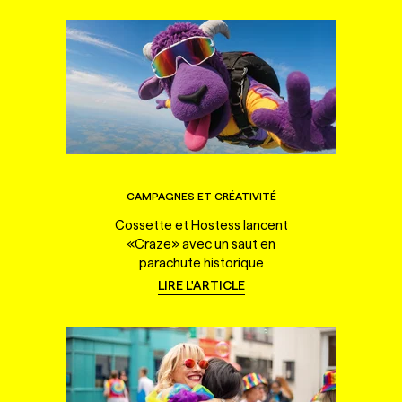
CAMPAGNES ET CRÉATIVITÉ
Cossette et Hostess lancent
«Craze» avec un saut en
parachute historique
LIRE L'ARTICLE