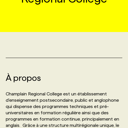
MARKETING ET COMMUNICATION
NOUVEAUX MANDATS
AFFICHEZ UN POSTE / TARIFS
CANDIDAT
BULLETIN RECRUTEMENT
NOS CONFÉRENCES
FORMATIONS
WEB & MÉDIAS SOCIAUX
VOIR LES OFFRES
AFFAIRES DE L'INDUSTRIE
CONSULTER LA CVTHÈQUE
INFOLETTRE PUBLICITÉ
FAQ
NOS FORMATIONS EN LIGNE
CHASSE DE TÊTE
MARKETING DURABLE
PROFIL CANDIDAT
INITIATIVES NUMÉRIQUES
PROFIL ENTREPRISE
ANNONCEZ AVEC NOUS
ANNONCEZ AVEC NOUS
NOS PARCOURS DE FORMATIONS
SERVICE DE CHASSE DE TÊTE
GEO/SEO
PRIX ET DISTINCTIONS
FAQ
FORMATIONS PERSONNALISÉES
NOS TARIFS
À propos
ÉVÉNEMENTIEL
TENDANCES
ANNONCEZ AVEC NOUS
NOS FORMATEUR‧RICES
NOS EXPERTISES
Champlain Regional College est un établissement
d'enseignement postsecondaire, public et anglophone
NOS AUTEUR‧RICES
POURQUOI CHOISIR NOS FORMATIONS
FAQ
qui dispense des programmes techniques et pré-
universitaires en formation régulière ainsi que des
programmes en formation continue, principalement en
NOS TARIFS
ANNONCEZ AVEC NOUS
anglais. Grâce à une structure multirégionale unique, le