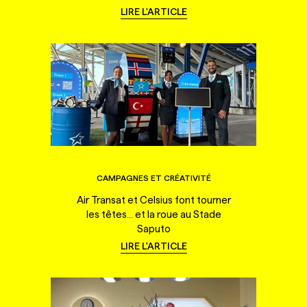
LIRE L'ARTICLE
CAMPAGNES ET CRÉATIVITÉ
Air Transat et Celsius font tourner
les têtes... et la roue au Stade
Saputo
LIRE L'ARTICLE