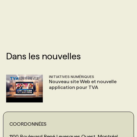
PROGRAMMES DE SUBVENTIONS
FAQ
ANNONCEZ AVEC NOUS
Dans les nouvelles
INITIATIVES NUMÉRIQUES
Nouveau site Web et nouvelle
application pour TVA
COORDONNÉES
1100 Boulevard René Levesques Ouest, Montréal,