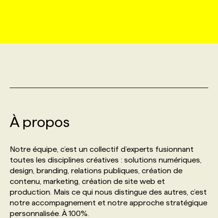
MARKETING ET COMMUNICATION
NOUVEAUX MANDATS
AFFICHEZ UN POSTE / TARIFS
CANDIDAT
BULLETIN RECRUTEMENT
NOS CONFÉRENCES
FORMATIONS
WEB & MÉDIAS SOCIAUX
VOIR LES OFFRES
AFFAIRES DE L'INDUSTRIE
CONSULTER LA CVTHÈQUE
INFOLETTRE PUBLICITÉ
FAQ
NOS FORMATIONS EN LIGNE
CHASSE DE TÊTE
MARKETING DURABLE
PROFIL CANDIDAT
INITIATIVES NUMÉRIQUES
PROFIL ENTREPRISE
ANNONCEZ AVEC NOUS
ANNONCEZ AVEC NOUS
NOS PARCOURS DE FORMATIONS
SERVICE DE CHASSE DE TÊTE
GEO/SEO
À propos
PRIX ET DISTINCTIONS
FAQ
FORMATIONS PERSONNALISÉES
NOS TARIFS
ÉVÉNEMENTIEL
TENDANCES
ANNONCEZ AVEC NOUS
Notre équipe, c’est un collectif d’experts fusionnant
NOS FORMATEUR‧RICES
NOS EXPERTISES
toutes les disciplines créatives : solutions numériques,
design, branding, relations publiques, création de
NOS AUTEUR‧RICES
POURQUOI CHOISIR NOS FORMATIONS
FAQ
contenu, marketing, création de site web et
production. Mais ce qui nous distingue des autres, c’est
notre accompagnement et notre approche stratégique
NOS TARIFS
ANNONCEZ AVEC NOUS
personnalisée. À 100%.