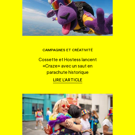
CAMPAGNES ET CRÉATIVITÉ
Cossette et Hostess lancent
«Craze» avec un saut en
parachute historique
LIRE L'ARTICLE