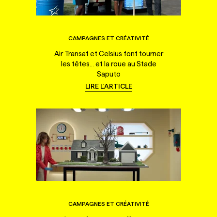
CAMPAGNES ET CRÉATIVITÉ
Air Transat et Celsius font tourner
les têtes... et la roue au Stade
Saputo
LIRE L'ARTICLE
CAMPAGNES ET CRÉATIVITÉ