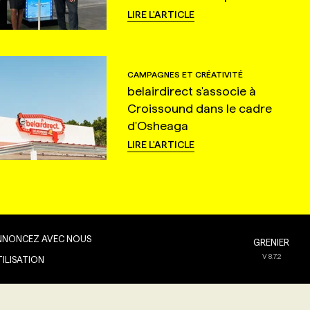
LIRE L'ARTICLE
CAMPAGNES ET CRÉATIVITÉ
belairdirect s'associe à
Croissound dans le cadre
d'Osheaga
LIRE L'ARTICLE
NNONCEZ AVEC NOUS
GRENIER
V
8.7.2
TILISATION