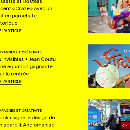
ssette et Hostess
ncent «Craze» avec un
ut en parachute
storique
E L'ARTICLE
PAGNES ET CRÉATIVITÉ
s Invisibles + Jean Coutu
une équation gagnante
ur la rentrée
E L'ARTICLE
PAGNES ET CRÉATIVITÉ
prika signe le design de
hiaparelli: Anglomaniac