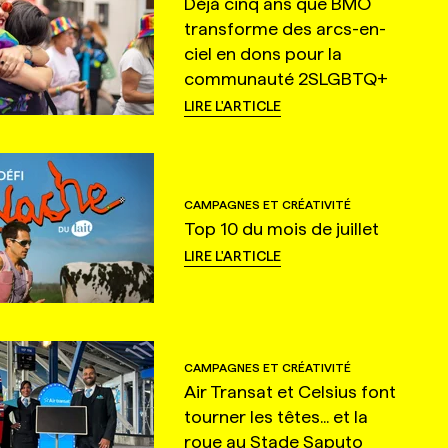
Déjà cinq ans que BMO
transforme des arcs-en-
ciel en dons pour la
communauté 2SLGBTQ+
LIRE L'ARTICLE
CAMPAGNES ET CRÉATIVITÉ
Top 10 du mois de juillet
LIRE L'ARTICLE
CAMPAGNES ET CRÉATIVITÉ
Air Transat et Celsius font
tourner les têtes... et la
roue au Stade Saputo