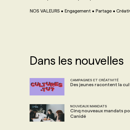
NOS TARIFS
ANNONCEZ AVEC NOUS
NOS VALEURS • Engagement • Partage • Créativit
PROGRAMMES DE SUBVENTIONS
FAQ
Dans les nouvelles
ANNONCEZ AVEC NOUS
CAMPAGNES ET CRÉATIVITÉ
Des jeunes racontent la cu
NOUVEAUX MANDATS
Cinq nouveaux mandats po
Canidé