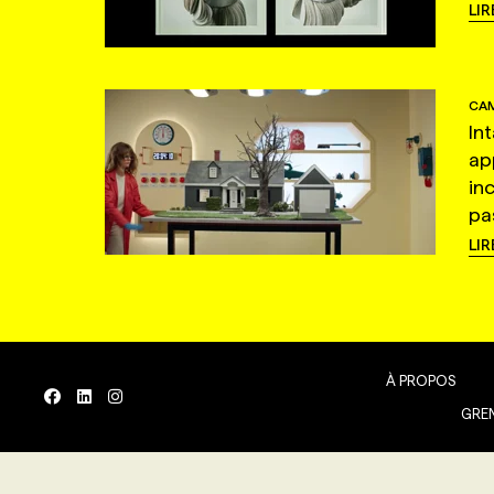
LIR
CAM
In
ap
in
pas
LIR
À PROPOS
GREN