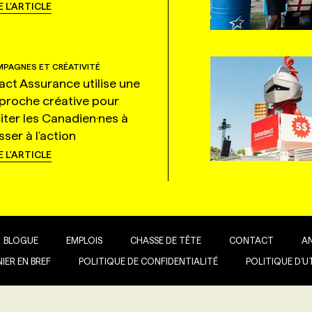
E L'ARTICLE
PAGNES ET CRÉATIVITÉ
tact Assurance utilise une
proche créative pour
citer les Canadien·nes à
ser à l'action
E L'ARTICLE
BLOGUE
EMPLOIS
CHASSE DE TÊTE
CONTACT
A
IER EN BREF
POLITIQUE DE CONFIDENTIALITÉ
POLITIQUE D’U