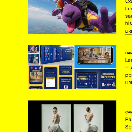
Co
la
sa
hi
LIR
CAM
Le
= 
po
LIR
CAM
Pa
Sc