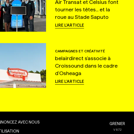
Air Transat et Celsius font
tourner les têtes... et la
roue au Stade Saputo
LIRE L'ARTICLE
CAMPAGNES ET CRÉATIVITÉ
belairdirect s'associe à
Croissound dans le cadre
d'Osheaga
LIRE L'ARTICLE
NNONCEZ AVEC NOUS
GRENIER
V
8.7.2
TILISATION