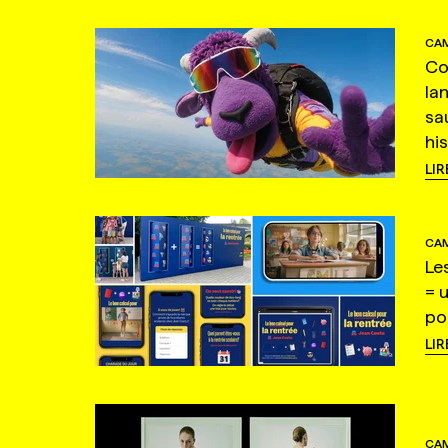
CAM
Co
la
sa
hi
LIR
CAM
Le
= 
po
LIR
CAM