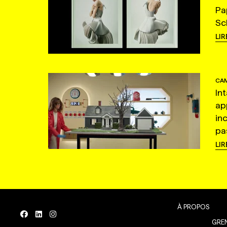
Pa
Sc
LIR
CAM
In
ap
in
pas
LIR
À PROPOS
GREN