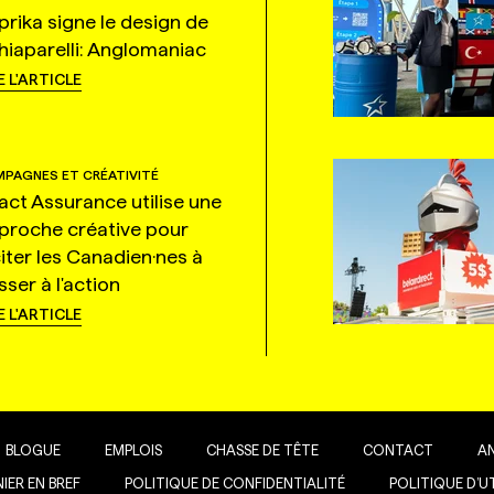
prika signe le design de
hiaparelli: Anglomaniac
E L'ARTICLE
PAGNES ET CRÉATIVITÉ
tact Assurance utilise une
proche créative pour
citer les Canadien·nes à
ser à l'action
E L'ARTICLE
BLOGUE
EMPLOIS
CHASSE DE TÊTE
CONTACT
A
IER EN BREF
POLITIQUE DE CONFIDENTIALITÉ
POLITIQUE D’U