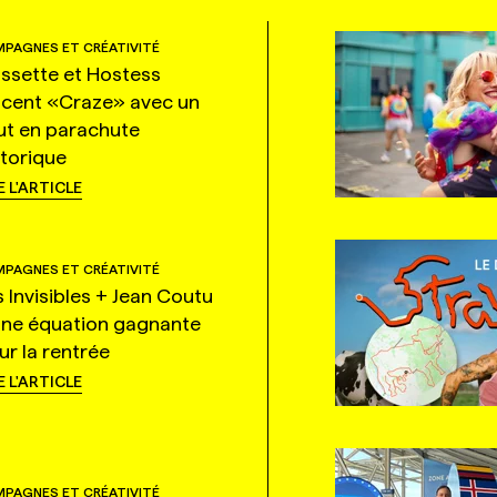
PAGNES ET CRÉATIVITÉ
ssette et Hostess
ncent «Craze» avec un
ut en parachute
storique
E L'ARTICLE
PAGNES ET CRÉATIVITÉ
s Invisibles + Jean Coutu
une équation gagnante
ur la rentrée
E L'ARTICLE
PAGNES ET CRÉATIVITÉ