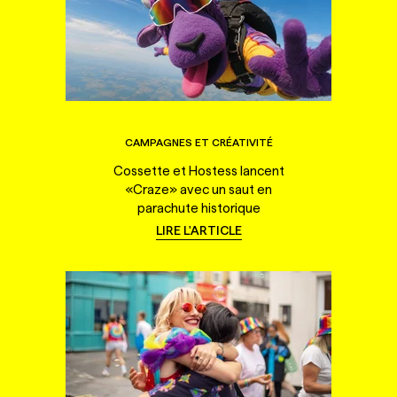
CAMPAGNES ET CRÉATIVITÉ
Cossette et Hostess lancent
«Craze» avec un saut en
parachute historique
LIRE L'ARTICLE