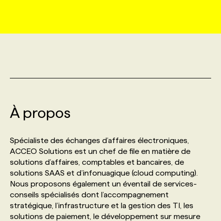
MARKETING ET COMMUNICATION
NOUVEAUX MANDATS
AFFICHEZ UN POSTE / TARIFS
CANDIDAT
BULLETIN RECRUTEMENT
NOS CONFÉRENCES
FORMATIONS
WEB & MÉDIAS SOCIAUX
VOIR LES OFFRES
AFFAIRES DE L'INDUSTRIE
CONSULTER LA CVTHÈQUE
INFOLETTRE PUBLICITÉ
FAQ
NOS FORMATIONS EN LIGNE
CHASSE DE TÊTE
MARKETING DURABLE
PROFIL CANDIDAT
INITIATIVES NUMÉRIQUES
PROFIL ENTREPRISE
ANNONCEZ AVEC NOUS
ANNONCEZ AVEC NOUS
NOS PARCOURS DE FORMATIONS
SERVICE DE CHASSE DE TÊTE
À propos
GEO/SEO
PRIX ET DISTINCTIONS
FAQ
FORMATIONS PERSONNALISÉES
NOS TARIFS
Spécialiste des échanges d’affaires électroniques,
ÉVÉNEMENTIEL
TENDANCES
ANNONCEZ AVEC NOUS
ACCEO Solutions est un chef de file en matière de
NOS FORMATEUR‧RICES
NOS EXPERTISES
solutions d’affaires, comptables et bancaires, de
solutions SAAS et d’infonuagique (cloud computing).
NOS AUTEUR‧RICES
POURQUOI CHOISIR NOS FORMATIONS
FAQ
Nous proposons également un éventail de services-
conseils spécialisés dont l’accompagnement
stratégique, l’infrastructure et la gestion des TI, les
NOS TARIFS
ANNONCEZ AVEC NOUS
solutions de paiement, le développement sur mesure