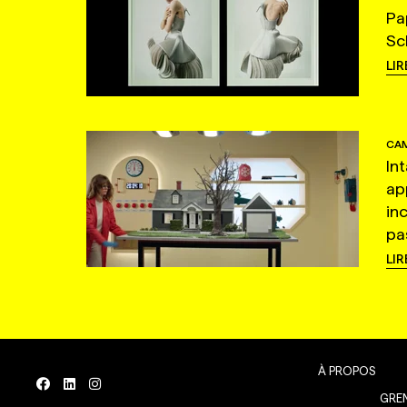
Pa
Sc
LIR
CAM
In
ap
in
pas
LIR
À PROPOS
GREN