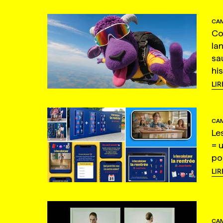
CAM
Co
la
sa
hi
LIR
CAM
Le
= 
po
LIR
CAM