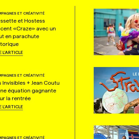
PAGNES ET CRÉATIVITÉ
ssette et Hostess
ncent «Craze» avec un
ut en parachute
storique
E L'ARTICLE
PAGNES ET CRÉATIVITÉ
s Invisibles + Jean Coutu
une équation gagnante
ur la rentrée
E L'ARTICLE
PAGNES ET CRÉATIVITÉ