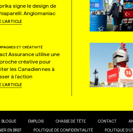
prika signe le design de
hiaparelli: Anglomaniac
E L'ARTICLE
PAGNES ET CRÉATIVITÉ
tact Assurance utilise une
proche créative pour
citer les Canadien·nes à
ser à l'action
E L'ARTICLE
BLOGUE
EMPLOIS
CHASSE DE TÊTE
CONTACT
A
IER EN BREF
POLITIQUE DE CONFIDENTIALITÉ
POLITIQUE D’U