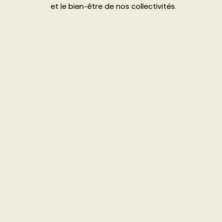
et le bien-être de nos collectivités.
NOS TARIFS
ANNONCEZ AVEC NOUS
PROGRAMMES DE SUBVENTIONS
FAQ
ANNONCEZ AVEC NOUS