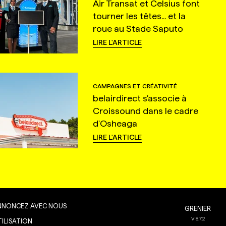
Air Transat et Celsius font
tourner les têtes... et la
roue au Stade Saputo
LIRE L'ARTICLE
CAMPAGNES ET CRÉATIVITÉ
belairdirect s'associe à
Croissound dans le cadre
d'Osheaga
LIRE L'ARTICLE
NNONCEZ AVEC NOUS
GRENIER
V
8.7.2
TILISATION