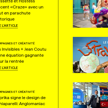
ssette et Hostess
ncent «Craze» avec un
ut en parachute
storique
E L'ARTICLE
PAGNES ET CRÉATIVITÉ
s Invisibles + Jean Coutu
une équation gagnante
ur la rentrée
E L'ARTICLE
PAGNES ET CRÉATIVITÉ
prika signe le design de
hiaparelli: Anglomaniac