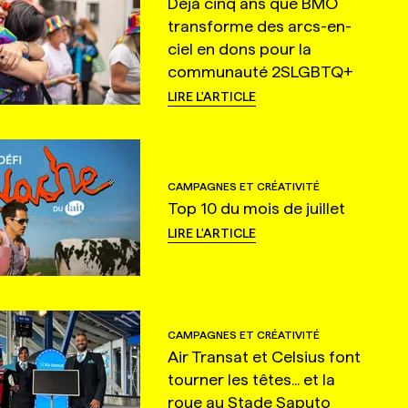
Déjà cinq ans que BMO
transforme des arcs-en-
ciel en dons pour la
communauté 2SLGBTQ+
LIRE L'ARTICLE
CAMPAGNES ET CRÉATIVITÉ
Top 10 du mois de juillet
LIRE L'ARTICLE
CAMPAGNES ET CRÉATIVITÉ
Air Transat et Celsius font
tourner les têtes... et la
roue au Stade Saputo