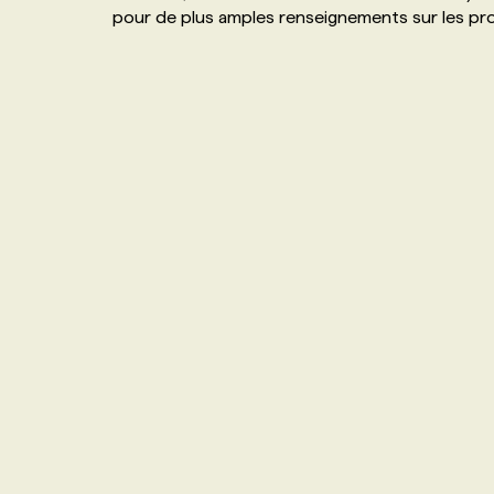
pour de plus amples renseignements sur les p
NOS TARIFS
ANNONCEZ AVEC NOUS
PROGRAMMES DE SUBVENTIONS
FAQ
ANNONCEZ AVEC NOUS