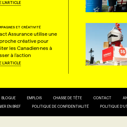
E L'ARTICLE
PAGNES ET CRÉATIVITÉ
tact Assurance utilise une
proche créative pour
citer les Canadien·nes à
ser à l'action
E L'ARTICLE
BLOGUE
EMPLOIS
CHASSE DE TÊTE
CONTACT
A
IER EN BREF
POLITIQUE DE CONFIDENTIALITÉ
POLITIQUE D’U