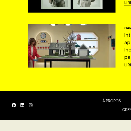
LIR
CAM
In
ap
in
pas
LIR
À PROPOS
GREN