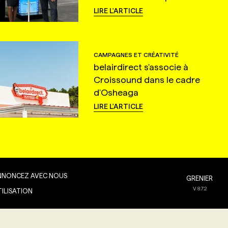
LIRE L'ARTICLE
CAMPAGNES ET CRÉATIVITÉ
belairdirect s'associe à
Croissound dans le cadre
d'Osheaga
LIRE L'ARTICLE
NNONCEZ AVEC NOUS
GRENIER
V
8.7.2
TILISATION