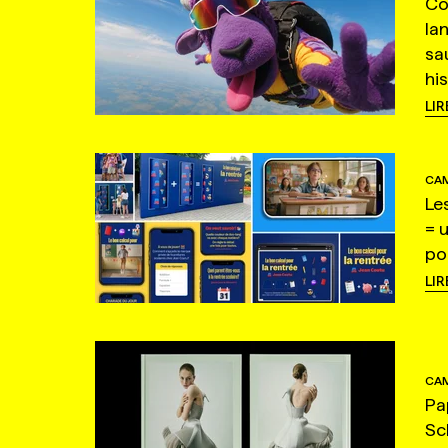
Co
la
sa
hi
LIR
CAM
Le
= 
po
LIR
CAM
Pa
Sc