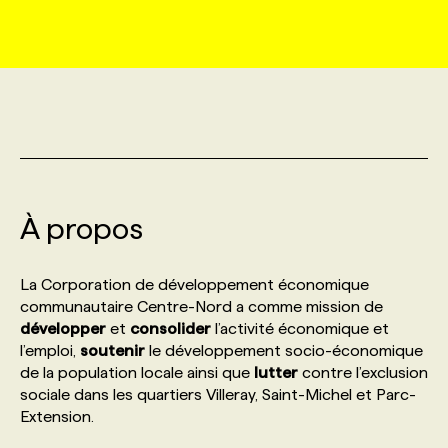
MARKETING ET COMMUNICATION
NOUVEAUX MANDATS
AFFICHEZ UN POSTE / TARIFS
CANDIDAT
BULLETIN RECRUTEMENT
NOS CONFÉRENCES
FORMATIONS
WEB & MÉDIAS SOCIAUX
VOIR LES OFFRES
AFFAIRES DE L'INDUSTRIE
CONSULTER LA CVTHÈQUE
INFOLETTRE PUBLICITÉ
FAQ
NOS FORMATIONS EN LIGNE
CHASSE DE TÊTE
MARKETING DURABLE
PROFIL CANDIDAT
INITIATIVES NUMÉRIQUES
PROFIL ENTREPRISE
ANNONCEZ AVEC NOUS
ANNONCEZ AVEC NOUS
NOS PARCOURS DE FORMATIONS
SERVICE DE CHASSE DE TÊTE
À propos
GEO/SEO
PRIX ET DISTINCTIONS
FAQ
FORMATIONS PERSONNALISÉES
NOS TARIFS
La Corporation de développement économique
ÉVÉNEMENTIEL
TENDANCES
ANNONCEZ AVEC NOUS
communautaire Centre-Nord a comme mission de
NOS FORMATEUR‧RICES
NOS EXPERTISES
développer
et
consolider
l’activité économique et
l’emploi,
soutenir
le développement socio-économique
NOS AUTEUR‧RICES
POURQUOI CHOISIR NOS FORMATIONS
FAQ
de la population locale ainsi que
lutter
contre l’exclusion
sociale dans les quartiers Villeray, Saint-Michel et Parc-
Extension.
NOS TARIFS
ANNONCEZ AVEC NOUS