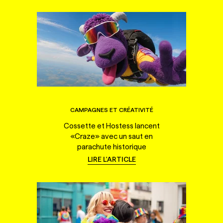
CAMPAGNES ET CRÉATIVITÉ
Cossette et Hostess lancent
«Craze» avec un saut en
parachute historique
LIRE L'ARTICLE