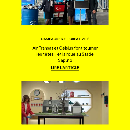
CAMPAGNES ET CRÉATIVITÉ
Air Transat et Celsius font tourner
les têtes... et la roue au Stade
Saputo
LIRE L'ARTICLE