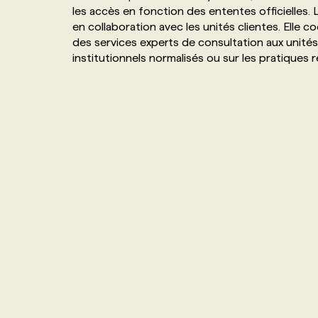
les accès en fonction des ententes officielles. 
NOS TARIFS
ANNONCEZ AVEC NOUS
en collaboration avec les unités clientes. Elle 
des services experts de consultation aux unités 
institutionnels normalisés ou sur les pratique
PROGRAMMES DE SUBVENTIONS
FAQ
ANNONCEZ AVEC NOUS