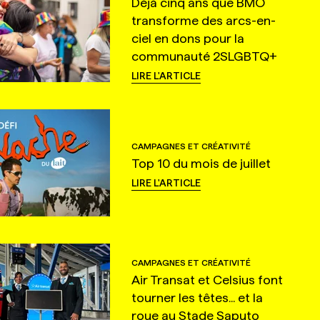
Déjà cinq ans que BMO
transforme des arcs-en-
ciel en dons pour la
communauté 2SLGBTQ+
LIRE L'ARTICLE
CAMPAGNES ET CRÉATIVITÉ
Top 10 du mois de juillet
LIRE L'ARTICLE
CAMPAGNES ET CRÉATIVITÉ
Air Transat et Celsius font
tourner les têtes... et la
roue au Stade Saputo