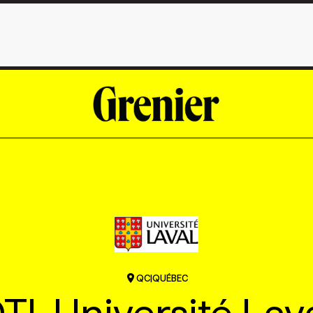
QC
|
QUÉBEC