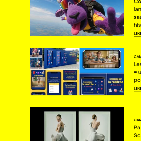
Co
la
sa
hi
LIR
CAM
Le
= 
po
LIR
CAM
Pa
Sc