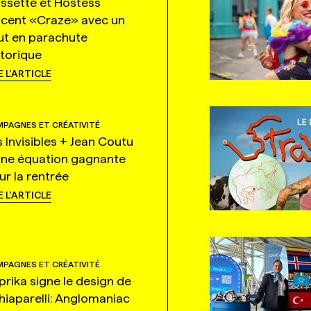
ssette et Hostess
ncent «Craze» avec un
ut en parachute
storique
E L'ARTICLE
PAGNES ET CRÉATIVITÉ
s Invisibles + Jean Coutu
une équation gagnante
ur la rentrée
E L'ARTICLE
PAGNES ET CRÉATIVITÉ
prika signe le design de
hiaparelli: Anglomaniac