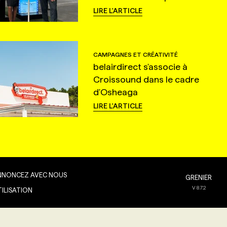
LIRE L'ARTICLE
CAMPAGNES ET CRÉATIVITÉ
belairdirect s'associe à
Croissound dans le cadre
d'Osheaga
LIRE L'ARTICLE
NNONCEZ AVEC NOUS
GRENIER
V
8.7.2
TILISATION