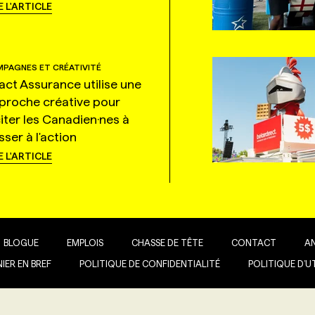
E L'ARTICLE
PAGNES ET CRÉATIVITÉ
tact Assurance utilise une
proche créative pour
citer les Canadien·nes à
ser à l'action
E L'ARTICLE
BLOGUE
EMPLOIS
CHASSE DE TÊTE
CONTACT
A
IER EN BREF
POLITIQUE DE CONFIDENTIALITÉ
POLITIQUE D’U