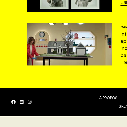
LIR
CAM
In
ap
in
pas
LIR
À PROPOS
GREN