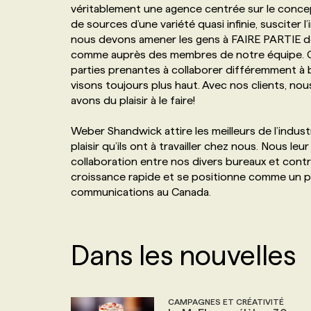
véritablement une agence centrée sur le conce
NOS TARIFS
ANNONCEZ AVEC NOUS
de sources d’une variété quasi infinie, susciter l
nous devons amener les gens à FAIRE PARTIE de 
comme auprès des membres de notre équipe. Cré
PROGRAMMES DE SUBVENTIONS
parties prenantes à collaborer différemment à b
visons toujours plus haut. Avec nos clients, nou
avons du plaisir à le faire!
FAQ
Weber Shandwick attire les meilleurs de l’indus
plaisir qu’ils ont à travailler chez nous. Nous l
ANNONCEZ AVEC NOUS
collaboration entre nos divers bureaux et contr
croissance rapide et se positionne comme un piv
communications au Canada.
Dans les nouvelles
CAMPAGNES ET CRÉATIVITÉ