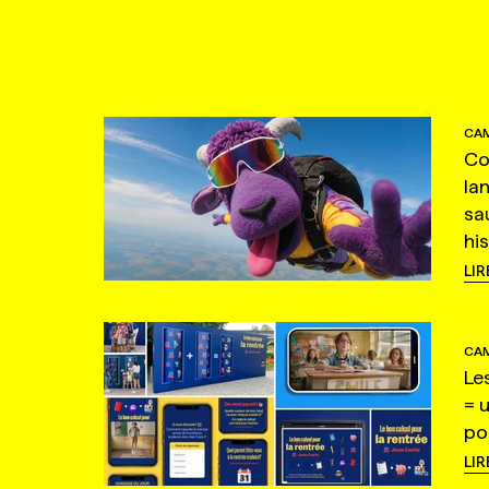
CAM
Co
la
sa
hi
LIR
CAM
Le
= 
po
LIR