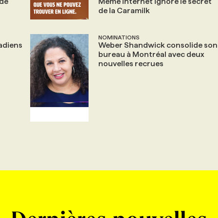
 de
Même Internet ignore le secret
de la Caramilk
NOMINATIONS
adiens
Weber Shandwick consolide son
bureau à Montréal avec deux
nouvelles recrues