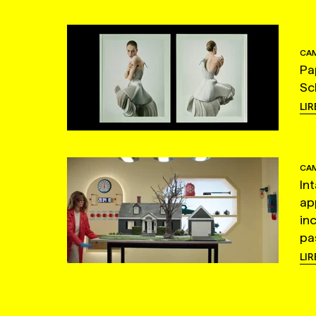
CAM
Pa
Sc
LIR
CAM
In
ap
in
pas
LIR