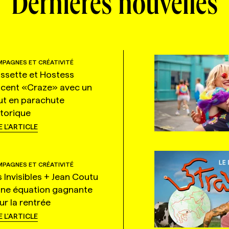
Dernières nouvelles
PAGNES ET CRÉATIVITÉ
ssette et Hostess
ncent «Craze» avec un
ut en parachute
storique
E L'ARTICLE
PAGNES ET CRÉATIVITÉ
s Invisibles + Jean Coutu
une équation gagnante
ur la rentrée
E L'ARTICLE