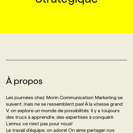
MARKETING ET COMMUNICATION
NOUVEAUX MANDATS
AFFICHEZ UN POSTE / TARIFS
CANDIDAT
BULLETIN RECRUTEMENT
NOS CONFÉRENCES
FORMATIONS
WEB & MÉDIAS SOCIAUX
VOIR LES OFFRES
AFFAIRES DE L'INDUSTRIE
CONSULTER LA CVTHÈQUE
INFOLETTRE PUBLICITÉ
FAQ
NOS FORMATIONS EN LIGNE
CHASSE DE TÊTE
MARKETING DURABLE
PROFIL CANDIDAT
INITIATIVES NUMÉRIQUES
PROFIL ENTREPRISE
ANNONCEZ AVEC NOUS
ANNONCEZ AVEC NOUS
NOS PARCOURS DE FORMATIONS
SERVICE DE CHASSE DE TÊTE
GEO/SEO
PRIX ET DISTINCTIONS
FAQ
FORMATIONS PERSONNALISÉES
NOS TARIFS
À propos
ÉVÉNEMENTIEL
TENDANCES
ANNONCEZ AVEC NOUS
NOS FORMATEUR‧RICES
NOS EXPERTISES
Les journées chez Morin Communication Marketing se
suivent, mais ne se ressemblent pas! À la vitesse grand
NOS AUTEUR‧RICES
POURQUOI CHOISIR NOS FORMATIONS
FAQ
V, on explore un monde de possibilités. Il y a toujours
des trucs à apprendre, des expertises à conquérir.
L’ennui, ce n’est pas pour nous!
NOS TARIFS
ANNONCEZ AVEC NOUS
Le travail d’équipe, on adore! On aime partager nos