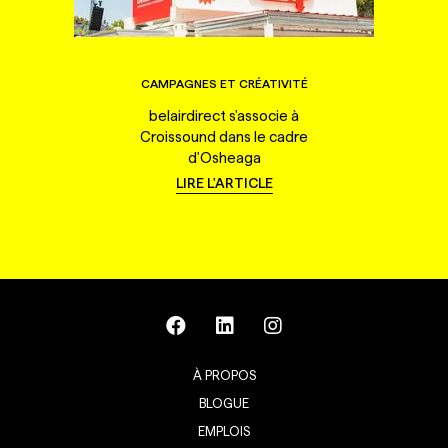
CAMPAGNES ET CRÉATIVITÉ
belairdirect s'associe à
Croissound dans le cadre
d'Osheaga
LIRE L'ARTICLE
À PROPOS
BLOGUE
EMPLOIS