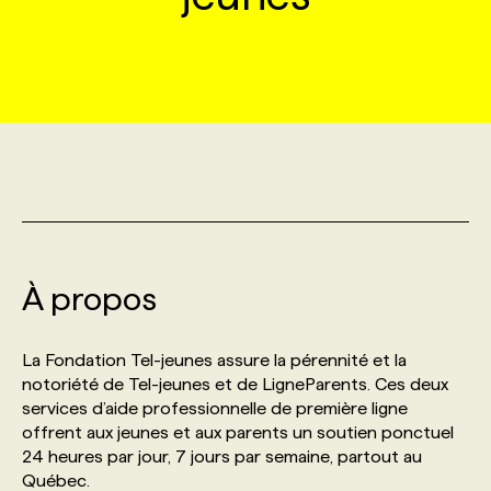
MARKETING ET COMMUNICATION
NOUVEAUX MANDATS
AFFICHEZ UN POSTE / TARIFS
CANDIDAT
BULLETIN RECRUTEMENT
NOS CONFÉRENCES
FORMATIONS
WEB & MÉDIAS SOCIAUX
VOIR LES OFFRES
AFFAIRES DE L'INDUSTRIE
CONSULTER LA CVTHÈQUE
INFOLETTRE PUBLICITÉ
FAQ
NOS FORMATIONS EN LIGNE
CHASSE DE TÊTE
MARKETING DURABLE
PROFIL CANDIDAT
INITIATIVES NUMÉRIQUES
PROFIL ENTREPRISE
ANNONCEZ AVEC NOUS
ANNONCEZ AVEC NOUS
NOS PARCOURS DE FORMATIONS
SERVICE DE CHASSE DE TÊTE
GEO/SEO
PRIX ET DISTINCTIONS
FAQ
FORMATIONS PERSONNALISÉES
NOS TARIFS
À propos
ÉVÉNEMENTIEL
TENDANCES
ANNONCEZ AVEC NOUS
NOS FORMATEUR‧RICES
NOS EXPERTISES
La Fondation Tel-jeunes assure la pérennité et la
notoriété de Tel-jeunes et de LigneParents. Ces deux
NOS AUTEUR‧RICES
POURQUOI CHOISIR NOS FORMATIONS
FAQ
services d’aide professionnelle de première ligne
offrent aux jeunes et aux parents un soutien ponctuel
24 heures par jour, 7 jours par semaine, partout au
NOS TARIFS
ANNONCEZ AVEC NOUS
Québec.